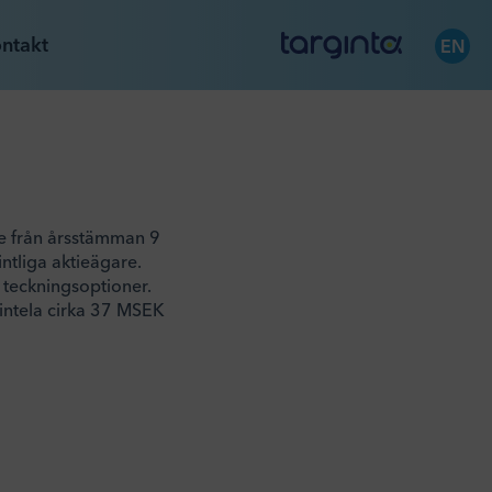
ntakt
EN
de från årsstämman 9
ntliga aktieägare.
teckningsoptioner.
Xintela cirka 37 MSEK