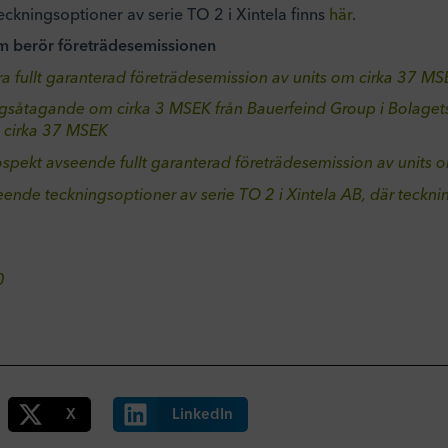
eckningsoptioner av serie TO 2 i Xintela finns
här
.
 berör företrädesemissionen
a fullt garanterad företrädesemission av units om cirka 37 M
ingsåtagande om cirka 3 MSEK från Bauerfeind Group i Bolagets
 cirka 37 MSEK
rospekt avseende fullt garanterad företrädesemission av units
seende teckningsoptioner av serie TO 2 i Xintela AB, där teckn
0
X
LinkedIn