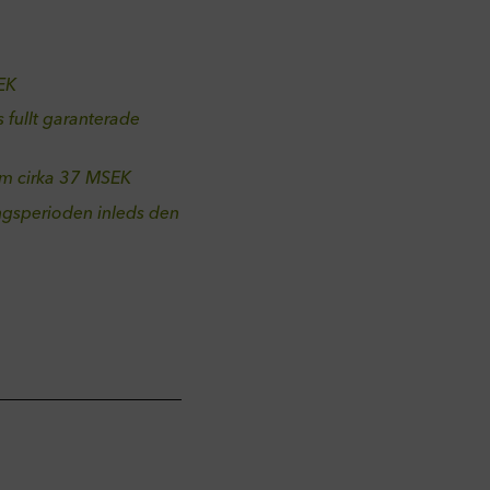
SEK
 fullt garanterade
 om cirka 37 MSEK
ingsperioden inleds den