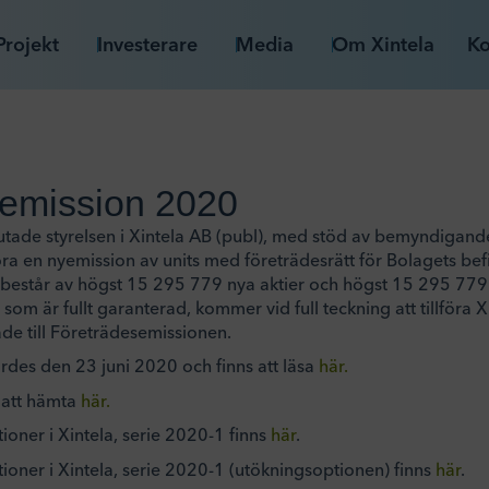
Projekt
Investerare
Media
Om Xintela
Ko
semission 2020
utade styrelsen i Xintela AB (publ), med stöd av bemyndigan
ra en nyemission av units med företrädesrätt för Bolagets befi
består av högst 15 295 779 nya aktier och högst 15 295 779 
om är fullt garanterad, kommer vid full teckning att tillföra 
ade till Företrädesemissionen.
ordes den 23 juni 2020 och finns att läsa
här.
 att hämta
här.
tioner i Xintela, serie 2020-1 finns
här
.
tioner i Xintela, serie 2020-1 (utökningsoptionen) finns
här
.