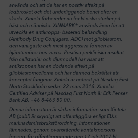
använda och att de har en positiv effekt på
ledbrosket och det underliggande benet efter en
skada. Xintela förbereder nu för kliniska studier på
häst och människa. XINMARK® används även för att
utveckla en antikropps- baserad behandling
(Antibody Drug Conjugate, ADC) mot glioblastom,
den vanligaste och mest aggressiva formen av
hjärntumörer hos vuxna. Positiva prekliniska resultat
från cellstudier och djurmodell har visat att
antikroppen har en dödande effekt på
glioblastomcellerna och har därmed bekräftat att
konceptet fungerar. Xintela är noterat på Nasdaq First
North Stockholm sedan 22 mars 2016. Xintelas
Certified Adviser på Nasdaq First North är Erik Penser
Bank AB, +46 8-463 80 00.
Denna information är sådan information som Xintela
AB (publ) är skyldigt att offentliggöra enligt EU:s
marknadsmissbruksförordning. Informationen
lämnades, genom ovanstående kontaktpersons
försorg, för offentliggörande den 17 juli 2017 kl.