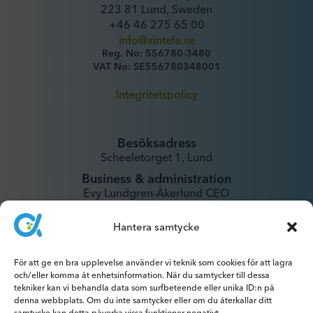
223 81 Lund, Sweden
+46 46 275 65 00
info@xintela.se
Reg. No: 556780-3480
VAT No: SE556780348001
Integritetspolicy
Besöksadress
Scheeletorget 1, Lund
Business & administration
Evy Lundgren-Åkerlund CEO
evy@xintela.se
Hantera samtycke
IR & Media
För att ge en bra upplevelse använder vi teknik som cookies för att lagra
ir@xintela.se
och/eller komma åt enhetsinformation. När du samtycker till dessa
tekniker kan vi behandla data som surfbeteende eller unika ID:n på
denna webbplats. Om du inte samtycker eller om du återkallar ditt
samtycke kan detta påverka vissa funktioner negativt.