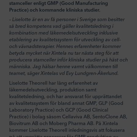
stamceller enligt GMP (Good Manufacturing
Practice) och kommande kliniska studier.
– Liselotte är en av få personer i Sverige som besitter
så bred kompetens vad gäller kvalitetsledning i
kombination med läkemedelsutveckling inklusive
etablering av kvalitetssystem för utveckling av cell-
och vävnadsterapier. Hennes erfarenheter kommer
betyda mycket när Xintela nu tar nästa steg för att
producera stamceller inför kliniska studier på häst och
människa. Jag hälsar henne varmt välkommen till
teamet, säger Xintelas vd Evy Lundgren-Åkerlund.
Liselotte Theorell har lång erfarenhet av
läkemedelsutveckling, produktion samt
kvalitetsledning, och har ansvarat för upprättandet
av kvalitetssystem för bland annat GMP, GLP (Good
Laboratory Practice) och GCP (Good Clinical
Practice) i bolag såsom Cellaviva AB, SentoClone AB,
Biovitrum AB och Moberg Pharma AB. På Xintela
kommer Liselotte Theorell inledningsvis att fokusera
på att upprätta processer för GMP produktion av