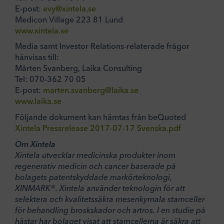
E-post:
evy@xintela.se
Medicon Village 223 81 Lund
www.xintela.se
Media samt Investor Relations-relaterade frågor
hänvisas till:
Mårten Svanberg, Laika Consulting
Tel: 070-362 70 05
E-post:
marten.svanberg@laika.se
www.laika.se
Följande dokument kan hämtas från beQuoted
Xintela Pressrelease 2017-07-17 Svenska.pdf
Om Xintela
Xintela utvecklar medicinska produkter inom
regenerativ medicin och cancer baserade på
bolagets patentskyddade markörteknologi,
XINMARK®. Xintela använder teknologin för att
selektera och kvalitetssäkra mesenkymala stamceller
för behandling broskskador och artros. I en studie på
hästar har bolaget visat att stamcellerna är säkra att