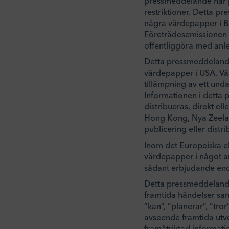
pressmeddelande har pu
restriktioner. Detta pr
några värdepapper i Bol
Företrädesemissionen 
offentliggöra med anl
Detta pressmeddelande 
värdepapper i USA. Vär
tillämpning av ett unda
Informationen i detta 
distribueras, direkt elle
Hong Kong, Nya Zeeland
publicering eller distr
Inom det Europeiska e
värdepapper i något a
sådant erbjudande end
Detta pressmeddelande 
framtida händelser sam
”kan”, ”planerar”, ”tro
avseende framtida utve
framåtriktad informati