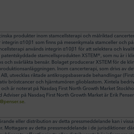
cinska produkter inom stamcellsterapi och målriktad cancert
r integrin α10β1 som finns på mesenkymala stamceller och på 
cellsterapi används integrin α10β1 för att selektera och kvalit
 patentskyddade stamcellsprodukten XSTEM®, som nu är i klini
s och svårläkta bensår. Bolaget producerar XSTEM för de klin
oduktionsanläggningen. Inom cancerterapi, som drivs av de
 AB, utvecklas riktade antikroppsbaserade behandlingar (First-
tiv bröstcancer och hjärntumören glioblastom. Xintela bedri
d och är noterat på Nasdaq First North Growth Market Stockh
ed Adviser på Nasdaq First North Growth Market är Erik Pens
r@penser.se
.
örande eller distribution av detta pressmeddelande kan i vissa 
ner. Mottagare av detta pressmeddelande i de jurisdiktioner dä