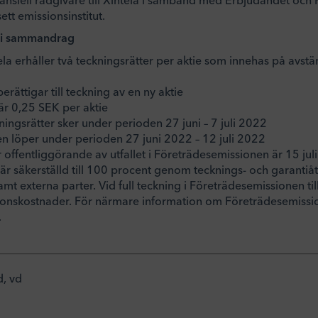
tt emissionsinstitut.
 i sammandrag
ela erhåller två teckningsrätter per aktie som innehas på av
erättigar till teckning av en ny aktie
är 0,25 SEK per aktie
ngsrätter sker under perioden 27 juni – 7 juli 2022
n löper under perioden 27 juni 2022 – 12 juli 2022
offentliggörande av utfallet i Företrädesemissionen är 15 jul
r säkerställd till 100 procent genom tecknings- och garanti
amt externa parter. Vid full teckning i Företrädesemissionen til
onskostnader. För närmare information om Företrädesemission
.
, vd