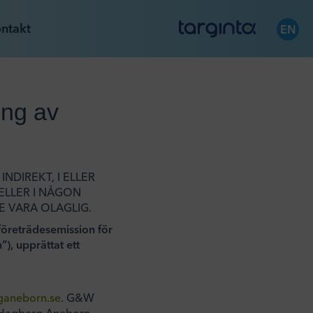
ntakt
EN
ing av
NDIREKT, I ELLER
 ELLER I NÅGON
E VARA OLAGLIG.
 företrädesemission för
), upprättat ett
aneborn.se
. G&W
h Hagberg Aneborn