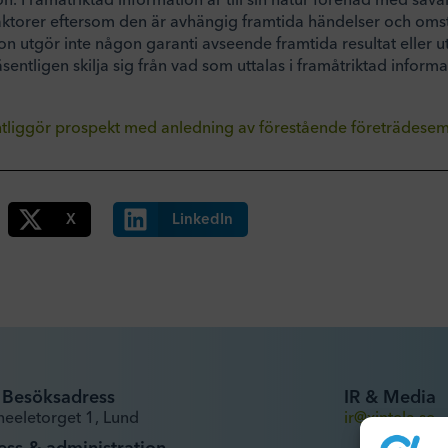
aktorer eftersom den är avhängig framtida händelser och oms
n utgör inte någon garanti avseende framtida resultat eller ut
sentligen skilja sig från vad som uttalas i framåtriktad informa
ntliggör prospekt med anledning av förestående företrädesem
X
LinkedIn
Besöksadress
IR & Media
heeletorget 1, Lund
ir@xintela.se
ess & administration