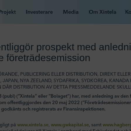
Projekt
Investerare
Media
Om Xintela
Ko
fentliggör prospekt med anledn
e företrädesemission
ANDE, PUBLICERING ELLER DISTRIBUTION, DIREKT ELLER I
EN, JAPAN, NYA ZEELAND, SYDAFRIKA, SYDKOREA, KANADA
 DÄR DISTRIBUTION AV DETTA PRESSMEDDELANDE SKULL
B (publ) (”Xintela” eller ”Bolaget”) har, med anledning av den
som offentliggjordes den 20 maj 2022 (”Företrädesemissionen”
godkänts och registrerats av Finansinspektionen.
ngligt på
www.xintela.se
,
www.gwkapital.se
, samt
www.hagberg
ansiell rådgivare till Xintela i samband med Erbjudandet oc