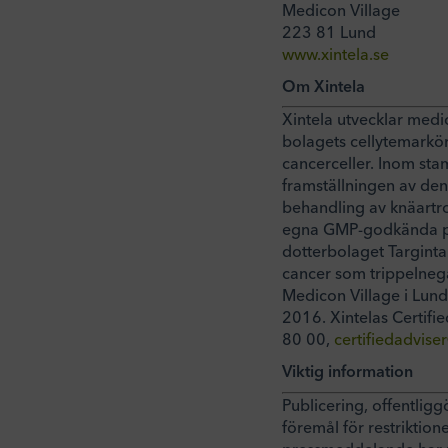
Medicon Village
223 81 Lund
www.xintela.se
Om Xintela
Xintela utvecklar medi
bolagets cellytemarkö
cancerceller. Inom stam
framställningen av den
behandling av knäartro
egna GMP-godkända pr
dotterbolaget Targinta
cancer som trippelnega
Medicon Village i Lun
2016. Xintelas Certifi
80 00,
certifiedadvise
Viktig information
Publicering, offentligg
föremål för restriktio