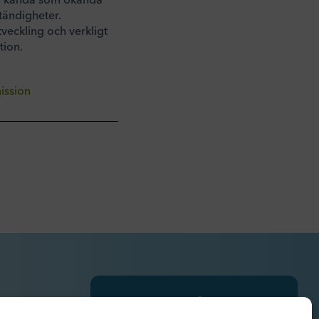
tändigheter.
veckling och verkligt
tion.
ission
Prenumerera på
pressmeddelanden,