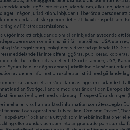
blicerats, offentliggjorts eller distribuerats bör informera s
essmeddelande utgör inte ett erbjudande om, eller inbjudan att
aget i någon jurisdiktion. Inbjudan till berörda personer att d
kommer endast att ske genom det EU-tillväxtprospekt som Bol
edning av Företrädesemissionen.
utgör inte ett erbjudande om eller inbjudan avseende att för
depapperna som omnämns häri får inte säljas i USA utan regis
ntag från registrering, enligt den vid var tid gällande U.S. Sec
pressmeddelande får inte offentliggöras, publiceras, kopieras,
r indirekt, helt eller delvis, i eller till Storbritannien, USA, Ka
, Sydafrika eller någon annan jurisdiktion där sådant offent
ibution av denna information skulle stå i strid med gällande lag
konomiska samarbetsområdet lämnas inget erbjudande till a
nnat land än Sverige. I andra medlemsländer i den Europeiska
ast lämnas i enlighet med undantag i Prospektförordningen
innehåller viss framåtriktad information som återspeglar Bol
t finansiell och operationell utveckling. Ord som ”avses”, ”be
r”, ”uppskattar” och andra uttryck som innebär indikationer ell
ckling eller trender, och som inte är grundade på historiska f
on. Framåtriktad information är till sin natur förenad med så