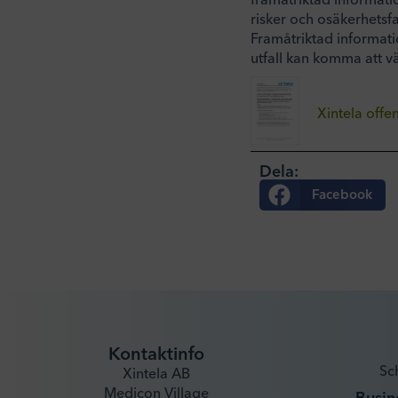
risker och osäkerhetsf
Framåtriktad informatio
utfall kan komma att vä
Xintela offe
Dela:
Facebook
Kontaktinfo
Sc
Xintela AB
Medicon Village
Busin