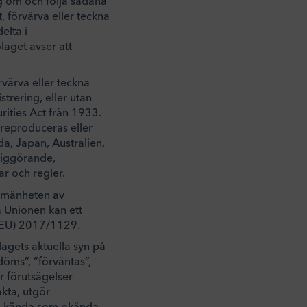
ig om och följa sådana
, förvärva eller teckna
elta i
aget avser att
värva eller teckna
trering, eller utan
urities Act från 1933.
 reproduceras eller
nada, Japan, Australien,
liggörande,
ar och regler.
llmänheten av
 Unionen kan ett
 (EU) 2017/1129.
agets aktuella syn på
döms”, ”förväntas”,
er förutsägelser
akta, utgör
väl kända som okända