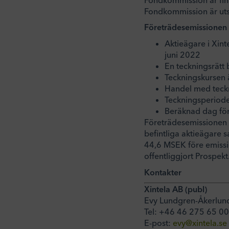
Fondkommission är utse
Företrädesemissionen
Aktieägare i Xint
juni 2022
En teckningsrätt b
Teckningskursen 
Handel med teckni
Teckningsperiode
Beräknad dag för 
Företrädesemissionen ä
befintliga aktieägare s
44,6 MSEK före emissi
offentliggjort Prospekt
Kontakter
Xintela AB (publ)
Evy Lundgren-Åkerlund
Tel: +46 46 275 65 00
E-post:
evy@xintela.se