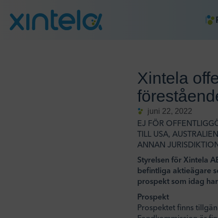
Xintela of
föreståend
juni 22, 2022
EJ FÖR OFFENTLIGGÖR
TILL USA, AUSTRALI
ANNAN JURISDIKTION
Styrelsen för Xintela A
befintliga aktieägare 
prospekt som idag har 
Prospekt
Prospektet finns tillgä
Fondkommission är fin