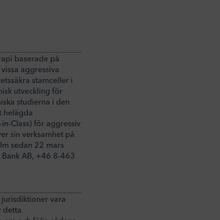
erapi baserade på
vissa aggressiva
etssäkra stamceller i
sk utveckling för
iska studierna i den
t helägda
in-Class) för aggressiv
ver sin verksamhet på
olm sedan 22 mars
er Bank AB, +46 8-463
jurisdiktioner vara
r detta