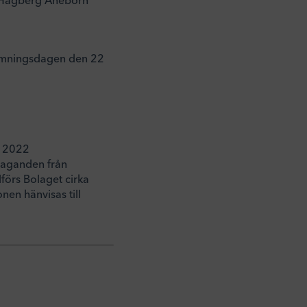
stämningsdagen den 22
i 2022
åtaganden från
lförs Bolaget cirka
en hänvisas till