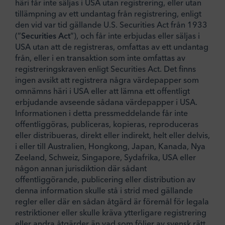
häri får inte säljas i USA utan registrering, eller utan
tillämpning av ett undantag från registrering, enligt
den vid var tid gällande U.S. Securities Act från 1933
(”
Securities Act
”), och får inte erbjudas eller säljas i
USA utan att de registreras, omfattas av ett undantag
från, eller i en transaktion som inte omfattas av
registreringskraven enligt Securities Act. Det finns
ingen avsikt att registrera några värdepapper som
omnämns häri i USA eller att lämna ett offentligt
erbjudande avseende sådana värdepapper i USA.
Informationen i detta pressmeddelande får inte
offentliggöras, publiceras, kopieras, reproduceras
eller distribueras, direkt eller indirekt, helt eller delvis,
i eller till Australien, Hongkong, Japan, Kanada, Nya
Zeeland, Schweiz, Singapore, Sydafrika, USA eller
någon annan jurisdiktion där sådant
offentliggörande, publicering eller distribution av
denna information skulle stå i strid med gällande
regler eller där en sådan åtgärd är föremål för legala
restriktioner eller skulle kräva ytterligare registrering
eller andra åtgärder än vad som följer av svensk rätt.