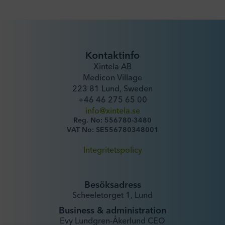
Kontaktinfo
Xintela AB
Medicon Village
223 81 Lund, Sweden
+46 46 275 65 00
info@xintela.se
Reg. No: 556780-3480
VAT No: SE556780348001
Integritetspolicy
Besöksadress
Scheeletorget 1, Lund
Business & administration
Evy Lundgren-Åkerlund CEO