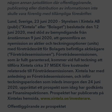
någon annan jurisdiktion där offentliggörande,
publicering eller distribution av informationen inte
skulle vara förenlig med tillämpliga föreskrifter.
Lund, Sverige, 23 juni 2020 – Styrelsen i Xintela AB
(publ) (”Xintela” eller ”Bolaget”) beslutade den 12
juni 2020, med stöd av bemyndigande från
årsstämman 9 juni 2020, att genomföra en
nyemission av aktier och teckningsoptioner (units)
med företrädesrätt för Bolagets befintliga aktieägare
(”Företrädesemissionen”). Företrädesemissionen,
som är fullt garanterad, kommer vid full teckning att
tillföra Xintela cirka 37 MSEK före kostnader
relaterade till Företrädesemissionen. Xintela har med
anledning av Företrädesemissionen, och inför
teckningsperioden som inleds imorgon den 24 juni
2020, upprättat ett prospekt som idag har godkänts
av Finansinspektionen. Prospektet har publicerats på
Xintelas hemsida,
www.xintela.se/investerare
.
Offentliggörande av prospektet