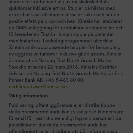
stamceller för behandling av muskuloskeletala
sjukdomar inklusive artros. Studier på hästar med
artros har visat att stamcellerna är säkra och har en
positiv effekt på brosk och ben. Xintela har etablerat
en GMP-anläggning för produktion av stamceller och
förbereder en First-in-Human studie på patienter
med knäartros. I onkologiprogrammet utvecklar
Xintela antikroppsbaserade terapier för behandling
av aggressiva tumörer inklusive glioblastom. Xintela
är noterat på Nasdaq First North Growth Market
Stockholm sedan 22 mars 2016. Xintelas Certified
Adviser på Nasdaq First North Growth Market är Erik
Penser Bank AB, +46 8-463 80 00,
certifiedadviser@penser.se
.
Viktig information
Publicering, offentliggörande eller distribution av
detta pressmeddelande kan i vissa jurisdiktioner vara
föremål för restriktioner enligt lag och personer i de
jurisdiktioner där detta pressmeddelande har
offentliggjorts eller distribuerats bör informera sig