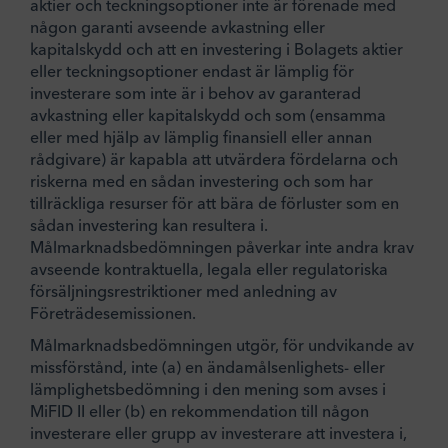
aktier och teckningsoptioner inte är förenade med
någon garanti avseende avkastning eller
kapitalskydd och att en investering i Bolagets aktier
eller teckningsoptioner endast är lämplig för
investerare som inte är i behov av garanterad
avkastning eller kapitalskydd och som (ensamma
eller med hjälp av lämplig finansiell eller annan
rådgivare) är kapabla att utvärdera fördelarna och
riskerna med en sådan investering och som har
tillräckliga resurser för att bära de förluster som en
sådan investering kan resultera i.
Målmarknadsbedömningen påverkar inte andra krav
avseende kontraktuella, legala eller regulatoriska
försäljningsrestriktioner med anledning av
Företrädesemissionen.
Målmarknadsbedömningen utgör, för undvikande av
missförstånd, inte (a) en ändamålsenlighets- eller
lämplighetsbedömning i den mening som avses i
MiFID II eller (b) en rekommendation till någon
investerare eller grupp av investerare att investera i,