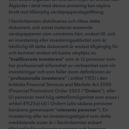
Åtgärder i strid med denna anvisning kan utgöra
brott mot tillämplig värdepapperslagstiftning.
I Storbritannien distribueras och riktas detta
dokument, och annat material avseende
värdepapperen som omnämns häri, endast till, och
en investering eller investeringsaktivitet som är
hänförlig till detta dokument är endast tillgänglig för
och kommer endast att kunna utnyttjas av,
”
kvalificerade investerare
” som är (i) personer som
har professionell erfarenhet av verksamhet som rör
investeringar och som faller inom definitionen av
”
professionella investerare
” i artikel 19(5) i den
brittiska Financial Services and Markets Act 2000
(Financial Promotion) Order 2005 (”
Ordern
”); eller
(ii) personer med hög nettoförmögenhet som avses i
artikel 49(2)(a)-(d) i Ordern (alla sådana personer
benämns gemensamt ”
relevanta personer
”). En
investering eller en investeringsåtgärd som detta
meddelande avser är i Storbritannien enbart
tillgänglig för relevanta personer och kommer