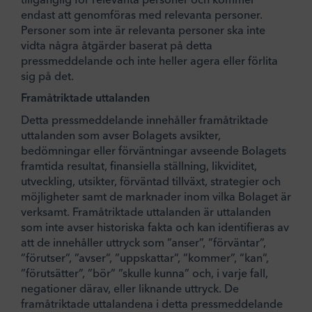
endast att genomföras med relevanta personer.
Personer som inte är relevanta personer ska inte
vidta några åtgärder baserat på detta
pressmeddelande och inte heller agera eller förlita
sig på det.
Framåtriktade uttalanden
Detta pressmeddelande innehåller framåtriktade
uttalanden som avser Bolagets avsikter,
bedömningar eller förväntningar avseende Bolagets
framtida resultat, finansiella ställning, likviditet,
utveckling, utsikter, förväntad tillväxt, strategier och
möjligheter samt de marknader inom vilka Bolaget är
verksamt. Framåtriktade uttalanden är uttalanden
som inte avser historiska fakta och kan identifieras av
att de innehåller uttryck som ”anser”, ”förväntar”,
”förutser”, ”avser”, ”uppskattar”, ”kommer”, ”kan”,
”förutsätter”, ”bör” ”skulle kunna” och, i varje fall,
negationer därav, eller liknande uttryck. De
framåtriktade uttalandena i detta pressmeddelande