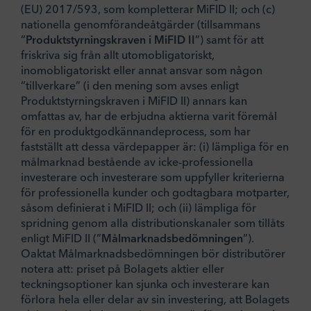
(EU) 2017/593, som kompletterar MiFID II; och (c)
nationella genomförandeåtgärder (tillsammans
”
Produktstyrningskraven i MiFID II
”) samt för att
friskriva sig från allt utomobligatoriskt,
inomobligatoriskt eller annat ansvar som någon
”tillverkare” (i den mening som avses enligt
Produktstyrningskraven i MiFID II) annars kan
omfattas av, har de erbjudna aktierna varit föremål
för en produktgodkännandeprocess, som har
fastställt att dessa värdepapper är: (i) lämpliga för en
målmarknad bestående av icke-professionella
investerare och investerare som uppfyller kriterierna
för professionella kunder och godtagbara motparter,
såsom definierat i MiFID II; och (ii) lämpliga för
spridning genom alla distributionskanaler som tillåts
enligt MiFID II (”
Målmarknadsbedömningen
”).
Oaktat Målmarknadsbedömningen bör distributörer
notera att: priset på Bolagets aktier eller
teckningsoptioner kan sjunka och investerare kan
förlora hela eller delar av sin investering, att Bolagets