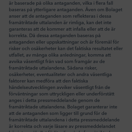
är baserade på olika antaganden, vilka i flera fall
baseras på ytterligare antaganden. Även om Bolaget
anser att de antaganden som reflekteras i dessa
framåtriktade uttalanden är rimliga, kan det inte
garanteras att de kommer att infalla eller att de är
korrekta. Då dessa antaganden baseras på
antaganden eller uppskattningar och är föremål för
risker och osäkerheter kan det faktiska resultatet eller
utfallet, av många olika anledningar, komma att
avvika väsentligt från vad som framgår av de
framåtriktade uttalandena. Sådana risker,
osäkerheter, eventualiteter och andra väsentliga
faktorer kan medföra att den faktiska
händelseutvecklingen avviker väsentligt från de
förväntningar som uttryckligen eller underförstått
anges i detta pressmeddelande genom de
framåtriktade uttalandena. Bolaget garanterar inte
att de antaganden som ligger till grund för de
framåtriktade uttalandena i detta pressmeddelande
är korrekta och varje läsare av pressmeddelandet