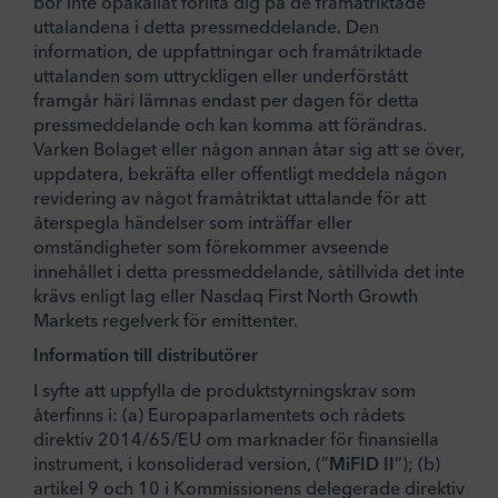
bör inte opåkallat förlita dig på de framåtriktade
uttalandena i detta pressmeddelande. Den
information, de uppfattningar och framåtriktade
uttalanden som uttryckligen eller underförstått
framgår häri lämnas endast per dagen för detta
pressmeddelande och kan komma att förändras.
Varken Bolaget eller någon annan åtar sig att se över,
uppdatera, bekräfta eller offentligt meddela någon
revidering av något framåtriktat uttalande för att
återspegla händelser som inträffar eller
omständigheter som förekommer avseende
innehållet i detta pressmeddelande, såtillvida det inte
krävs enligt lag eller Nasdaq First North Growth
Markets regelverk för emittenter.
Information till distributörer
I syfte att uppfylla de produktstyrningskrav som
återfinns i: (a) Europaparlamentets och rådets
direktiv 2014/65/EU om marknader för finansiella
instrument, i konsoliderad version, (”
MiFID II
”); (b)
artikel 9 och 10 i Kommissionens delegerade direktiv