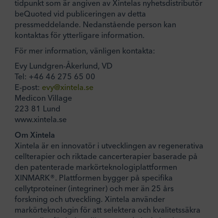
tidpunkt som är angiven av Xintelas nyhetsdistributör
beQuoted vid publiceringen av detta
pressmeddelande. Nedanstående person kan
kontaktas för ytterligare information.
För mer information, vänligen kontakta:
Evy Lundgren-Åkerlund, VD
Tel: +46 46 275 65 00
E-post:
evy@xintela.se
Medicon Village
223 81 Lund
www.xintela.se
Om Xintela
Xintela är en innovatör i utvecklingen av regenerativa
cellterapier och riktade cancerterapier baserade på
den patenterade markörteknologiplattformen
XINMARK®. Plattformen bygger på specifika
cellytproteiner (integriner) och mer än 25 års
forskning och utveckling. Xintela använder
markörteknologin för att selektera och kvalitetssäkra