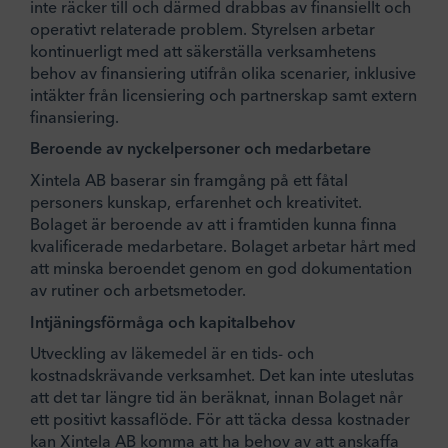
inte räcker till och därmed drabbas av finansiellt och
operativt relaterade problem. Styrelsen arbetar
kontinuerligt med att säkerställa verksamhetens
behov av finansiering utifrån olika scenarier, inklusive
intäkter från licensiering och partnerskap samt extern
finansiering.
Beroende av nyckelpersoner och medarbetare
Xintela AB baserar sin framgång på ett fåtal
personers kunskap, erfarenhet och kreativitet.
Bolaget är beroende av att i framtiden kunna finna
kvalificerade medarbetare. Bolaget arbetar hårt med
att minska beroendet genom en god dokumentation
av rutiner och arbetsmetoder.
Intjäningsförmåga och kapitalbehov
Utveckling av läkemedel är en tids- och
kostnadskrävande verksamhet. Det kan inte uteslutas
att det tar längre tid än beräknat, innan Bolaget når
ett positivt kassaflöde. För att täcka dessa kostnader
kan Xintela AB komma att ha behov av att anskaffa