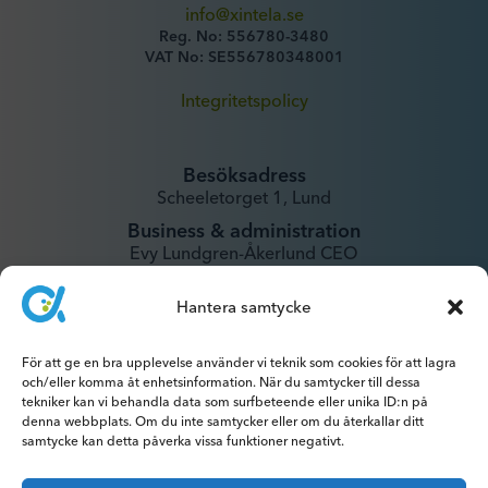
info@xintela.se
Reg. No: 556780-3480
VAT No: SE556780348001
Integritetspolicy
Besöksadress
Scheeletorget 1, Lund
Business & administration
Evy Lundgren-Åkerlund CEO
evy@xintela.se
Hantera samtycke
IR & Media
ir@xintela.se
För att ge en bra upplevelse använder vi teknik som cookies för att lagra
och/eller komma åt enhetsinformation. När du samtycker till dessa
tekniker kan vi behandla data som surfbeteende eller unika ID:n på
denna webbplats. Om du inte samtycker eller om du återkallar ditt
samtycke kan detta påverka vissa funktioner negativt.