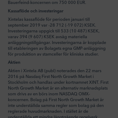
Bauerfeind-koncernen om 750 000 EUR.
Kassaflöde och investeringar
Xintelas kassaflöde för perioden januari till
september 2019 var -28 712 (-19 072) KSEK.
Investeringarna uppgick till 533 (10 487) KSEK,
varav 394 (9 607) KSEK avsåg materiella
anläggningstillgångar. Investeringarna är kopplade
till etableringen av Bolagets egna GMP-anläggning
för produktion av stamceller för kliniska studier.
Aktien
Aktien i Xintela AB (publ) noterades den 22 mars
2016 på Nasdaq First North Growth Market i
Stockholm och handlas under kortnamnet XINT. First
North Growth Market är en alternativ marknadsplats
som drivs av en börs inom NASDAQ OMX-
koncernen. Bolag på First North Growth Market är
inte underställda samma regler som bolag på den
reglerade huvudmarknaden. I stället är de
underställda ett mindre långtgående regelverk