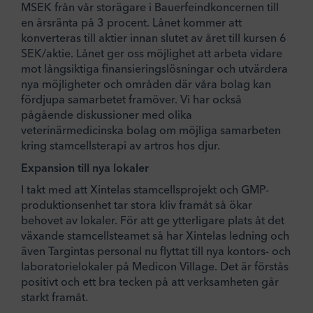
MSEK från vår storägare i Bauerfeindkoncernen till
en årsränta på 3 procent. Lånet kommer att
konverteras till aktier innan slutet av året till kursen 6
SEK/aktie. Lånet ger oss möjlighet att arbeta vidare
mot långsiktiga finansieringslösningar och utvärdera
nya möjligheter och områden där våra bolag kan
fördjupa samarbetet framöver. Vi har också
pågående diskussioner med olika
veterinärmedicinska bolag om möjliga samarbeten
kring stamcellsterapi av artros hos djur.
Expansion till nya lokaler
I takt med att Xintelas stamcellsprojekt och GMP-
produktionsenhet tar stora kliv framåt så ökar
behovet av lokaler. För att ge ytterligare plats åt det
växande stamcellsteamet så har Xintelas ledning och
även Targintas personal nu flyttat till nya kontors- och
laboratorielokaler på Medicon Village. Det är förstås
positivt och ett bra tecken på att verksamheten går
starkt framåt.