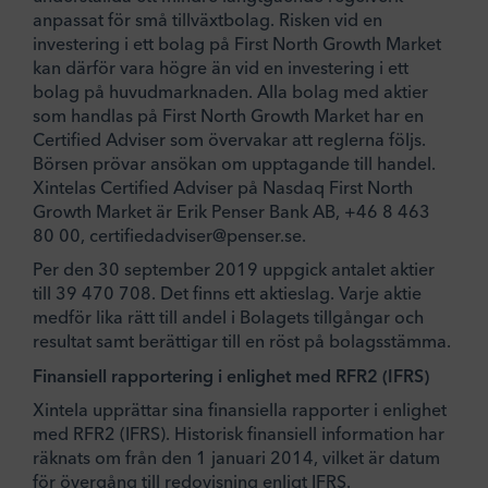
anpassat för små tillväxtbolag. Risken vid en
investering i ett bolag på First North Growth Market
kan därför vara högre än vid en investering i ett
bolag på huvudmarknaden. Alla bolag med aktier
som handlas på First North Growth Market har en
Certified Adviser som övervakar att reglerna följs.
Börsen prövar ansökan om upptagande till handel.
Xintelas Certified Adviser på Nasdaq First North
Growth Market är Erik Penser Bank AB, +46 8 463
80 00, certifiedadviser@penser.se.
Per den 30 september 2019 uppgick antalet aktier
till 39 470 708. Det finns ett aktieslag. Varje aktie
medför lika rätt till andel i Bolagets tillgångar och
resultat samt berättigar till en röst på bolagsstämma.
Finansiell rapportering i enlighet med RFR2 (IFRS)
Xintela upprättar sina finansiella rapporter i enlighet
med RFR2 (IFRS). Historisk finansiell information har
räknats om från den 1 januari 2014, vilket är datum
för övergång till redovisning enligt IFRS.