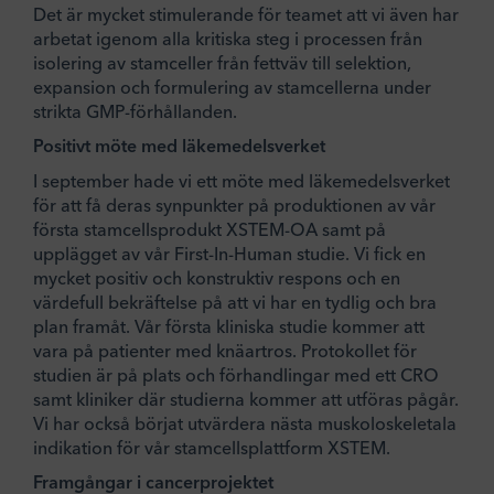
Det är mycket stimulerande för teamet att vi även har
arbetat igenom alla kritiska steg i processen från
isolering av stamceller från fettväv till selektion,
expansion och formulering av stamcellerna under
strikta GMP-förhållanden.
Positivt möte med läkemedelsverket
I september hade vi ett möte med läkemedelsverket
för att få deras synpunkter på produktionen av vår
första stamcellsprodukt XSTEM-OA samt på
upplägget av vår First-In-Human studie. Vi fick en
mycket positiv och konstruktiv respons och en
värdefull bekräftelse på att vi har en tydlig och bra
plan framåt. Vår första kliniska studie kommer att
vara på patienter med knäartros. Protokollet för
studien är på plats och förhandlingar med ett CRO
samt kliniker där studierna kommer att utföras pågår.
Vi har också börjat utvärdera nästa muskoloskeletala
indikation för vår stamcellsplattform XSTEM.
Framgångar i cancerprojektet