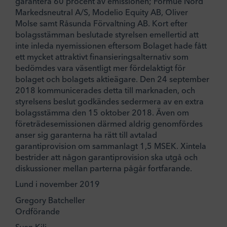
garantera 60 procent av emissionen; Formue Nord
Markedsneutral A/S, Modelio Equity AB, Oliver
Molse samt Råsunda Förvaltning AB. Kort efter
bolagsstämman beslutade styrelsen emellertid att
inte inleda nyemissionen eftersom Bolaget hade fått
ett mycket attraktivt finansieringsalternativ som
bedömdes vara väsentligt mer fördelaktigt för
bolaget och bolagets aktieägare. Den 24 september
2018 kommunicerades detta till marknaden, och
styrelsens beslut godkändes sedermera av en extra
bolagsstämma den 15 oktober 2018. Även om
företrädesemissionen därmed aldrig genomfördes
anser sig garanterna ha rätt till avtalad
garantiprovision om sammanlagt 1,5 MSEK. Xintela
bestrider att någon garantiprovision ska utgå och
diskussioner mellan parterna pågår fortfarande.
Lund i november 2019
Gregory Batcheller
Ordförande