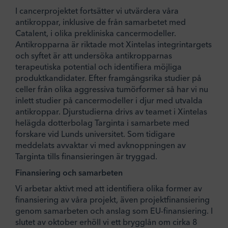
I cancerprojektet fortsätter vi utvärdera våra
antikroppar, inklusive de från samarbetet med
Catalent, i olika prekliniska cancermodeller.
Antikropparna är riktade mot Xintelas integrintargets
och syftet är att undersöka antikropparnas
terapeutiska potential och identifiera möjliga
produktkandidater. Efter framgångsrika studier på
celler från olika aggressiva tumörformer så har vi nu
inlett studier på cancermodeller i djur med utvalda
antikroppar. Djurstudierna drivs av teamet i Xintelas
helägda dotterbolag Targinta i samarbete med
forskare vid Lunds universitet. Som tidigare
meddelats avvaktar vi med avknoppningen av
Targinta tills finansieringen är tryggad.
Finansiering och samarbeten
Vi arbetar aktivt med att identifiera olika former av
finansiering av våra projekt, även projektfinansiering
genom samarbeten och anslag som EU-finansiering. I
slutet av oktober erhöll vi ett brygglån om cirka 8