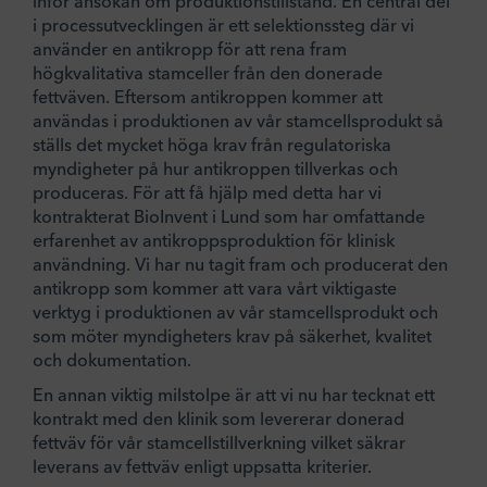
inför ansökan om produktionstillstånd. En central del
i processutvecklingen är ett selektionssteg där vi
använder en antikropp för att rena fram
högkvalitativa stamceller från den donerade
fettväven. Eftersom antikroppen kommer att
användas i produktionen av vår stamcellsprodukt så
ställs det mycket höga krav från regulatoriska
myndigheter på hur antikroppen tillverkas och
produceras. För att få hjälp med detta har vi
kontrakterat BioInvent i Lund som har omfattande
erfarenhet av antikroppsproduktion för klinisk
användning. Vi har nu tagit fram och producerat den
antikropp som kommer att vara vårt viktigaste
verktyg i produktionen av vår stamcellsprodukt och
som möter myndigheters krav på säkerhet, kvalitet
och dokumentation.
En annan viktig milstolpe är att vi nu har tecknat ett
kontrakt med den klinik som levererar donerad
fettväv för vår stamcellstillverkning vilket säkrar
leverans av fettväv enligt uppsatta kriterier.