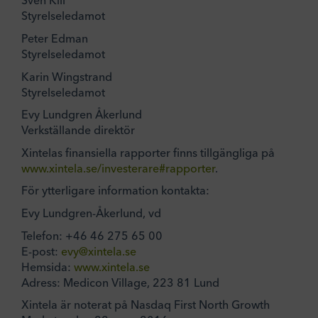
Sven Kili
Styrelseledamot
Peter Edman
Styrelseledamot
Karin Wingstrand
Styrelseledamot
Evy Lundgren Åkerlund
Verkställande direktör
Xintelas finansiella rapporter finns tillgängliga på
www.xintela.se/investerare#rapporter
.
För ytterligare information kontakta:
Evy Lundgren-Åkerlund, vd
Telefon: +46 46 275 65 00
E-post:
evy@xintela.se
Hemsida:
www.xintela.se
Adress: Medicon Village, 223 81 Lund
Xintela är noterat på Nasdaq First North Growth