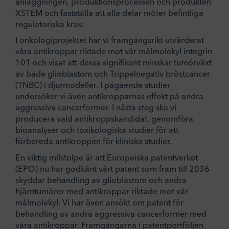
anläggningen, produktionsprocessen och produkten
XSTEM och fastställa att alla delar möter befintliga
regulatoriska krav.
I onkologiprojektet har vi framgångsrikt utvärderat
våra antikroppar riktade mot vår målmolekyl integrin
101 och visat att dessa signifikant minskar tumörväxt
av både glioblastom och Trippelnegativ bröstcancer
(TNBC) i djurmodeller. I pågående studier
undersöker vi även antikropparnas effekt på andra
aggressiva cancerformer. I nästa steg ska vi
producera vald antikroppskandidat, genomföra
bioanalyser och toxikologiska studier för att
förbereda antikroppen för kliniska studier.
En viktig milstolpe är att Europeiska patentverket
(EPO) nu har godkänt vårt patent som fram till 2036
skyddar behandling av glioblastom och andra
hjärntumörer med antikroppar riktade mot vår
målmolekyl. Vi har även ansökt om patent för
behandling av andra aggressiva cancerformer med
våra antikroppar. Framgångarna i patentportföljen