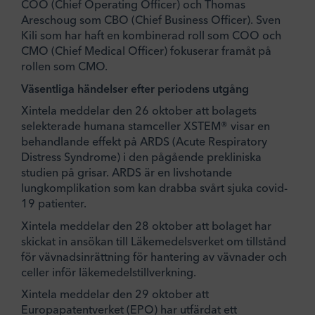
COO (Chief Operating Officer) och Thomas
Areschoug som CBO (Chief Business Officer). Sven
Kili som har haft en kombinerad roll som COO och
CMO (Chief Medical Officer) fokuserar framåt på
rollen som CMO.
Väsentliga händelser efter periodens utgång
Xintela meddelar den 26 oktober att bolagets
selekterade humana stamceller XSTEM® visar en
behandlande effekt på ARDS (Acute Respiratory
Distress Syndrome) i den pågående prekliniska
studien på grisar. ARDS är en livshotande
lungkomplikation som kan drabba svårt sjuka covid-
19 patienter.
Xintela meddelar den 28 oktober att bolaget har
skickat in ansökan till Läkemedelsverket om tillstånd
för vävnadsinrättning för hantering av vävnader och
celler inför läkemedelstillverkning.
Xintela meddelar den 29 oktober att
Europapatentverket (EPO) har utfärdat ett