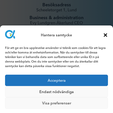
Besöksadress
Scheeletorget 1, Lund
Business & administration
Evy Lundgren-Åkerlund CEO
evy@xintela.se
Hantera samtycke
IR & Media
För att ge en bra upplevelse använder vi teknik som cookies för att lagra
ir@xintela.se
och/eller komma åt enhetsinformation. När du samtycker till dessa
tekniker kan vi behandla data som surfbeteende eller unika ID:n på
denna webbplats. Om du inte samtycker eller om du återkallar ditt
samtycke kan detta påverka vissa funktioner negativt.
Prenumerera på pressmeddelanden,
Acceptera
rapporter, nyhetsbrev och analyser.
Endast nödvändiga
Visa preferenser