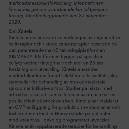
marknadsmissbruksförordning. Informationen
lämnades, genom ovanstående kontaktpersons
försorg, för offentliggörande den 27 november
2020.
Om Xintela
Xintela är en innovatör i utvecklingen av regenerativa
cellterapier och riktade cancerterapier baserade på
den patenterade markörteknologiplattformen
XINMARK®. Plattformen bygger på specifika
cellytproteiner (integriner) och mer än 25 års
forskning och utveckling. Xintela använder
markörteknologin för att selektera och kvalitetssäkra
stamceller för behandling av muskuloskeletala
sjukdomar inklusive artros. Studier på hästar med
artros har visat att stamcellerna är säkra och har en
positiv effekt på brosk och ben. Xintela har etablerat
en GMP-anläggning för produktion av stamceller och
förbereder en First-in-Human studie på patienter
med knäartros. I onkologiprogrammet utvecklar
Xintela antikroppsbaserade terapier för behandling