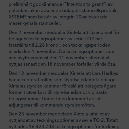
preliminärt godkännande (”Intention to grant”) av
patentansökan avseende bolagets stamcellsprodukt
XSTEM® som består av integrin 10-selekterade
mesenkymala stamceller.
Den 2 november meddelar Xintela att lösenpriset för
bolagets teckningsoptioner av serie TO2 har
fastställts till 2,28 kronor, och teckningsperioden
inleds den 4 november. De teckningsoptioner som
inte avyttras senast den 11 november alternativt
nyttjas senast den 18 november förfaller värdelösa.
Den 12 november meddelar Xintela att Lars Hedbys
har accepterat rollen som styrelseledamot i bolaget.
Xintelas styrelse kommer föreslå att bolagets ägare
formellt utser Lars till styrelseledamot vid nästa
bolagsstämma. Under tiden kommer Lars att
adjungeras till kommande styrelsemöten.
Den 23 november meddelade Xintela utfallet av
nyttjandet av teckningsoptioner av serie TO 2. Totalt
nyttjades 16 423 708 teckningsoptioner för teckning