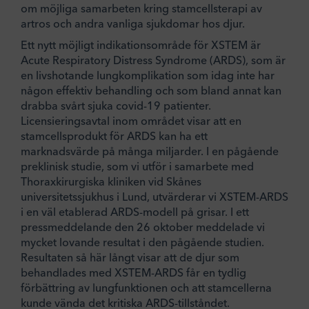
om möjliga samarbeten kring stamcellsterapi av
artros och andra vanliga sjukdomar hos djur.
Ett nytt möjligt indikationsområde för XSTEM är
Acute Respiratory Distress Syndrome (ARDS), som är
en livshotande lungkomplikation som idag inte har
någon effektiv behandling och som bland annat kan
drabba svårt sjuka covid-19 patienter.
Licensieringsavtal inom området visar att en
stamcellsprodukt för ARDS kan ha ett
marknadsvärde på många miljarder. I en pågående
preklinisk studie, som vi utför i samarbete med
Thoraxkirurgiska kliniken vid Skånes
universitetssjukhus i Lund, utvärderar vi XSTEM-ARDS
i en väl etablerad ARDS-modell på grisar. I ett
pressmeddelande den 26 oktober meddelade vi
mycket lovande resultat i den pågående studien.
Resultaten så här långt visar att de djur som
behandlades med XSTEM-ARDS får en tydlig
förbättring av lungfunktionen och att stamcellerna
kunde vända det kritiska ARDS-tillståndet.