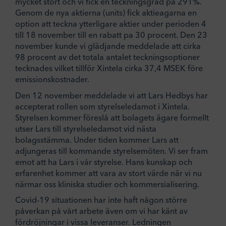
mycket stort och vi fick en teckningsgrad på 291%.
Genom de nya aktierna (units) fick aktieagarna en
option att teckna ytterligare aktier under perioden 4
till 18 november till en rabatt pa 30 procent. Den 23
november kunde vi glädjande meddelade att cirka
98 procent av det totala antalet teckningsoptioner
tecknades vilket tillför Xintela cirka 37,4 MSEK före
emissionskostnader.
Den 12 november meddelade vi att Lars Hedbys har
accepterat rollen som styrelseledamot i Xintela.
Styrelsen kommer föreslå att bolagets ägare formellt
utser Lars till styrelseledamot vid nästa
bolagsstämma. Under tiden kommer Lars att
adjungeras till kommande styrelsemöten. Vi ser fram
emot att ha Lars i vår styrelse. Hans kunskap och
erfarenhet kommer att vara av stort värde när vi nu
närmar oss kliniska studier och kommersialisering.
Covid-19 situationen har inte haft någon större
påverkan på vårt arbete även om vi har känt av
fördröjningar i vissa leveranser. Ledningen