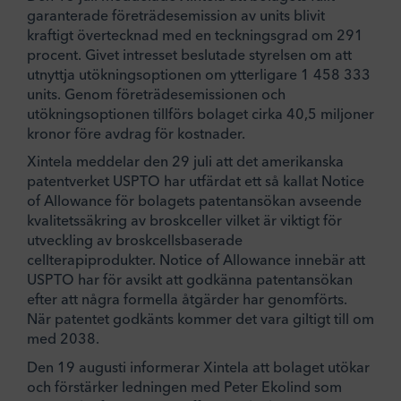
garanterade företrädesemission av units blivit
kraftigt övertecknad med en teckningsgrad om 291
procent. Givet intresset beslutade styrelsen om att
utnyttja utökningsoptionen om ytterligare 1 458 333
units. Genom företrädesemissionen och
utökningsoptionen tillförs bolaget cirka 40,5 miljoner
kronor före avdrag för kostnader.
Xintela meddelar den 29 juli att det amerikanska
patentverket USPTO har utfärdat ett så kallat Notice
of Allowance för bolagets patentansökan avseende
kvalitetssäkring av broskceller vilket är viktigt för
utveckling av broskcellsbaserade
cellterapiprodukter. Notice of Allowance innebär att
USPTO har för avsikt att godkänna patentansökan
efter att några formella åtgärder har genomförts.
När patentet godkänts kommer det vara giltigt till om
med 2038.
Den 19 augusti informerar Xintela att bolaget utökar
och förstärker ledningen med Peter Ekolind som