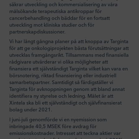
säkrar utveckling och kommersialisering av våra
målsökande terapeutiska antikroppar för
cancerbehandling och bäddar för en fortsatt
utveckling mot kliniska studier och för
partnerskapdiskussioner.
Vi har långt gångna planer på att knoppa av Targinta
för att ge onkologiprojekten bästa förutsättningar att
utvecklas framgångsrikt. Tillsammans med finansiella
rådgivare utvärderar vi olika möjligheter att
finansiera ett självständigt Targinta vilket kan vara en
börsnotering, riktad finansiering eller industriell
samarbetspartner. Samtidigt så färdigställer vi
Targinta för avknoppningen genom att bland annat
identifiera ny styrelse och ledning. Målet är att
Xintela ska bli ett självständigt och självfinansierat
bolag under 2021.
I juni-juli genomförde vi en nyemission som
inbringade 40,5 MSEK före avdrag för
emissionskostnader. Intresset att teckna aktier var