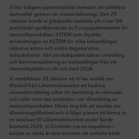
Vi har tidigare patentskyddat metoden att selektera
stamceller genom vår markörteknologi. Den 29
oktober kunde vi glädjande meddela att vi har fått
preliminärt godkännande av Europapatentverket för
stamcellsprodukten XSTEM som skyddar
användningen av XSTEM för olika behandlingar
inklusive artros och andra degenerativa
ledsjukdomar. Vårt produktpatent säkrar utveckling
och kommersialisering av behandlingar från vår
stamcellsplattform till och med 2038.
Vi meddelade 28 oktober att vi har ansökt om
tillstånd från Läkemedelsverket att bedriva
vävnadsinrättning vilket rör hantering av vävnader
och celler som ska användas i vår tillverkning av
stamcellsprodukter. Nästa steg blir att ansöka om
tillverkningstillstånd och vi följer planen att lämna in
en ansökan till Läkemedelsverket under fjärde
kvartalet 2020. Vi förväntar oss en inspektion i
början av nästa år som kommer att omfatta både