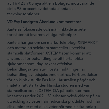
av 16 423 708 nya aktier i Bolaget, motsvarande
cirka 98 procent av det totala antalet
teckningsoptioner.
VD Evy Lundgren-Åkerlund kommenterar
Xintelas fokuserade och målinriktade arbete
fortsätter att leverera viktiga milstolpar
Xintela har genom sin markörteknologi XINMARK®
och metod att selektera stamceller utvecklat
stamcellsplattformen XSTEM® som kommer att
användas för behandling av ett flertal olika
sjukdomar som idag saknar effektiva
behandlingsalternativ. Första inriktningen är
behandling av ledsjukdomen artros. Förberedelser
för en klinisk studie Fas I/IIa i Australien pågår och
målet är att starta den kliniska studien med vår
stamcellsprodukt XSTEM-OA på patienter med
knäartros under 2021. Vi arbetar också vidare på en
utveckling av veterinärmedicinska produkter och har
diskussioner med olika veterinärmedicinska bolag