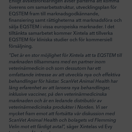
Enligt avsiktsförklaringen avser parterna att komma
överens om samarbetsstruktur, utvecklingsplan för
EQSTEM fram till marknadsgodkännande,
finansiering samt rättigheterna att marknadsföra och
sälja EQSTEM i vissa europeiska marknader. I det
tilltänkta samarbetet kommer Xintela att tillverka
EQSTEM för kliniska studier och för kommersiell
försäljning.
”Det är en stor möjlighet för Xintela att ta EQSTEM till
marknaden tillsammans med en partner inom
veterinärmedicin och som dessutom har ett
omfattande intresse av att utveckla nya och effektiva
behandlingar för hästar. ScanVet Animal Health har
lång erfarenhet av att lansera nya behandlingar,
inklusive vacciner, på den veterinärmedicinska
marknaden och är en ledande distributör av
veterinärmedicinska produkter i Norden. Vi ser
mycket fram emot att fortsätta vår diskussion med
ScanVet Animal Health och bolagets vd Flemming
Velin mot ett färdigt avtal”,
säger Xintelas vd Evy