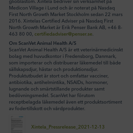
glioblastom. Xintela bedriver sin verksamhet på
Medicon Village i Lund och är noterat på Nasdaq
First North Growth Market Stockholm sedan 22 mars
2016. Xintelas Certified Adviser på Nasdaq First
North Growth Market är Erik Penser Bank AB, +46 8-
463 80 00,
certifiedadviser@penser.se
.
Om ScanVet Animal Health A/S
ScanVet Animal Health A/S är ett veterinärmedicinskt
bolag med huvudkontor i Fredensborg, Danmark,
som importerar och distribuerar läkemedel till både
sällskapsdjur, hästar och produktionsdjur.
Produktutbudet är stort och omfattar vacciner,
antibiotika, antihelmintika, NSAIDs, hormoner,
lugnande och smärtstillande produkter samt
bedövningsmedel. ScanVet har förutom
receptbelagda läkemedel även ett produktsortiment
av fodertillskott och vårdprodukter.
Xintela_Pressrelease_2021-12-13