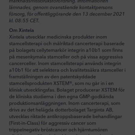
marknadsmissbruksförordning. Informationen
lämnades, genom ovanstående kontaktpersons
försorg, för offentliggörande den 13 december 2021
kl. 08:55 CET.
Om Xintela
Xintela utvecklar medicinska produkter inom
stamcellsterapi och målriktad cancerterapi baserade
på bolagets cellytemarkör integrin a10b1 som finns
på mesenkymala stamceller och på vissa aggressiva
cancerceller. Inom stamcellsterapi används integrin
a10b1 för att selektera och kvalitetssäkra stamceller i
framställningen av den patentskyddade
stamcellsprodukten XSTEM®, som nu går in i en
klinisk utvecklingsfas. Bolaget producerar XSTEM för
de kliniska studierna i den egna GMP-godkända
produktionsanläggningen. Inom cancerterapi, som
drivs av det helägda dotterbolaget Targinta AB,
utvecklas riktade antikroppsbaserade behandlingar
(First-in-Class) för aggressiv cancer som
trippelnegativ bröstcancer och hjärntumören