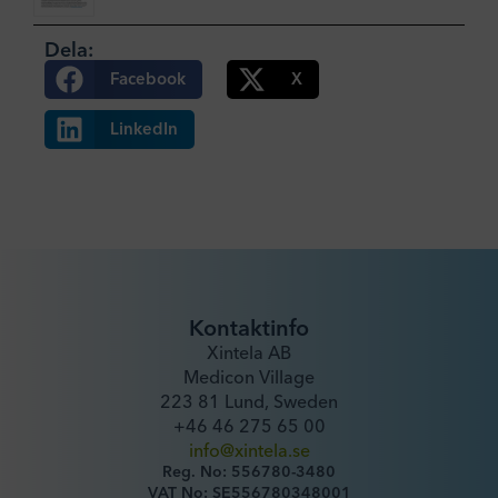
Dela:
Facebook
X
LinkedIn
Kontaktinfo
Xintela AB
Medicon Village
223 81 Lund, Sweden
+46 46 275 65 00
info@xintela.se
Reg. No: 556780-3480
VAT No: SE556780348001