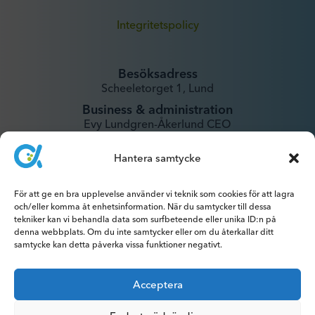
Integritetspolicy
Besöksadress
Scheeletorget 1, Lund
Business & administration
Evy Lundgren-Åkerlund CEO
evy@xintela.se
Hantera samtycke
IR & Media
För att ge en bra upplevelse använder vi teknik som cookies för att lagra
ir@xintela.se
och/eller komma åt enhetsinformation. När du samtycker till dessa
tekniker kan vi behandla data som surfbeteende eller unika ID:n på
denna webbplats. Om du inte samtycker eller om du återkallar ditt
samtycke kan detta påverka vissa funktioner negativt.
Prenumerera på pressmeddelanden,
Acceptera
rapporter, nyhetsbrev och analyser.