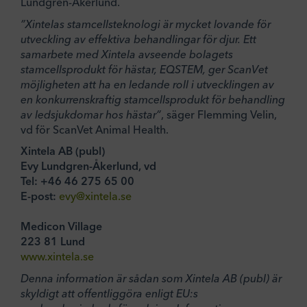
Lundgren-Åkerlund.
”Xintelas stamcellsteknologi är mycket lovande för
utveckling av effektiva behandlingar för djur. Ett
samarbete med Xintela avseende bolagets
stamcellsprodukt för hästar, EQSTEM, ger ScanVet
möjligheten att ha en ledande roll i utvecklingen av
en konkurrenskraftig stamcellsprodukt för behandling
av ledsjukdomar hos hästar”
, säger Flemming Velin,
vd för ScanVet Animal Health.
Xintela AB (publ)
Evy Lundgren-Åkerlund, vd
Tel: +46 46 275 65 00
E-post:
evy@xintela.se
Medicon Village
223 81 Lund
www.xintela.se
Denna information är sådan som Xintela AB (publ) är
skyldigt att offentliggöra enligt EU:s