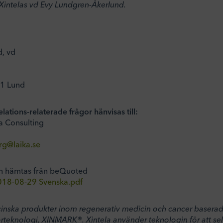
 Xintelas vd Evy Lundgren-Åkerlund.
, vd
81 Lund
ations-relaterade frågor hänvisas till:
a Consulting
rg@laika.se
n hämtas från beQuoted
2018-08-29 Svenska.pdf
cinska produkter inom regenerativ medicin och cancer basera
teknologi, XINMARK®. Xintela använder teknologin för att se