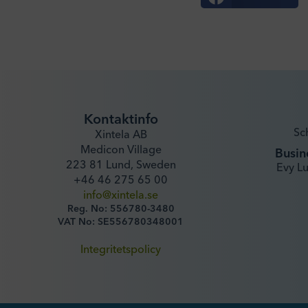
Kontaktinfo
Sc
Xintela AB
Medicon Village
Busin
223 81 Lund, Sweden
Evy L
+46 46 275 65 00
info@xintela.se
Reg. No: 556780-3480
VAT No: SE556780348001
Integritetspolicy