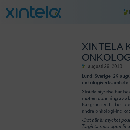
XINTELA 
ONKOLOG
augusti 29, 2018
Lund, Sverige, 29 augus
onkologiverksamheten t
Xintela styrelse har b
mot en utdelning av ak
Bakgrunden till beslut
andra onkologi-indika
-Det här är mycket posi
Targinta med egen fina