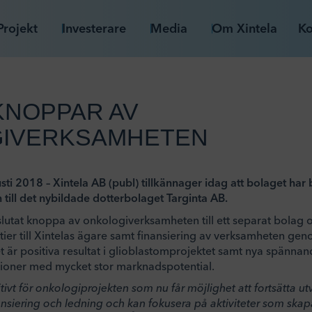
Projekt
Investerare
Media
Om Xintela
Ko
KNOPPAR AV
IVERKSAMHETEN
ti 2018 – Xintela AB (publ) tillkännager idag att bolaget har 
ill det nybildade dotterbolaget Targinta AB.
eslutat knoppa av onkologiverksamheten till ett separat bolag 
tier till Xintelas ägare samt finansiering av verksamheten ge
et är positiva resultat i glioblastomprojektet samt nya spänn
tioner med mycket stor marknadspotential.
tivt för onkologiprojekten som nu får möjlighet att fortsätta ut
nsiering och ledning och kan fokusera på aktiviteter som skap