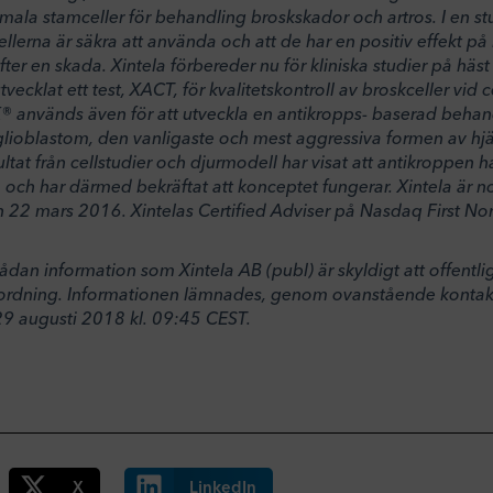
mala stamceller för behandling broskskador och artros. I en st
ellerna är säkra att använda och att de har en positiv effekt p
er en skada. Xintela förbereder nu för kliniska studier på häs
ecklat ett test, XACT, för kvalitetskontroll av broskceller vid c
 används även för att utveckla en antikropps- baserad behan
lioblastom, den vanligaste och mest aggressiva formen av hj
sultat från cellstudier och djurmodell har visat att antikroppen
 och har därmed bekräftat att konceptet fungerar. Xintela är n
22 mars 2016. Xintelas Certified Adviser på Nasdaq First Nort
dan information som Xintela AB (publ) är skyldigt att offentli
rdning. Informationen lämnades, genom ovanstående kontaktp
29 augusti 2018 kl. 09:45 CEST.
X
LinkedIn