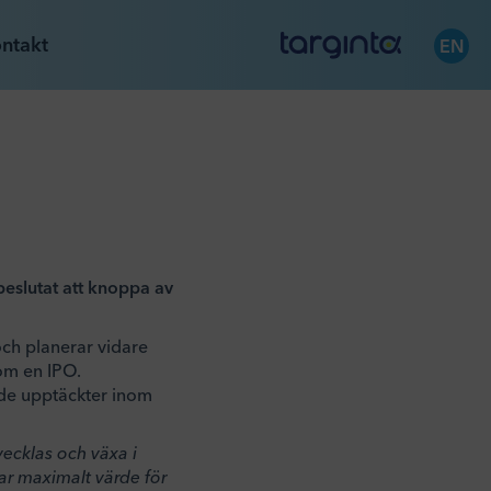
ntakt
EN
beslutat att knoppa av
och planerar vidare
nom en IPO.
ande upptäckter inom
vecklas och växa i
ar maximalt värde för