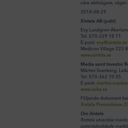
våra aktieägare, säger
2018-08-29
Xintela AB (publ)
Evy Lundgren-Åkerlund
Tel: 070-329 18 71
E-post:
evy@xintela.se
Medicon Village 223 
www.xintela.se
Media samt Investor Rel
Mårten Svanberg, Laik
Tel: 070-362 70 05
E-post:
marten.svanbe
www.laika.se
Följande dokument ka
Xintela Pressrelease 
Om Xintela
Xintela utvecklar medi
patentskyddade markör