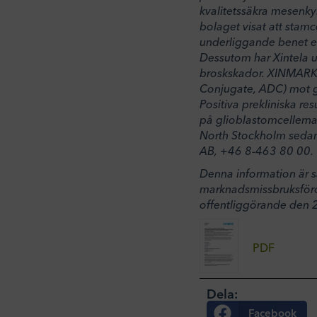
kvalitetssäkra mesenky
bolaget visat att stamc
underliggande benet eft
Dessutom har Xintela utv
broskskador. XINMARK®
Conjugate, ADC) mot g
Positiva prekliniska re
på glioblastomcellerna
North Stockholm sedan 
AB, +46 8-463 80 00.
Denna information är så
marknadsmissbruksföro
offentliggörande den 
PDF
Dela:
Facebook