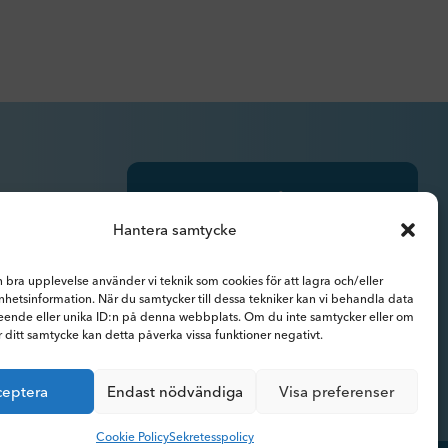
Prenumerera på
pressmeddelanden,
Hantera samtycke
rapporter, nyhetsbrev och
analyser.
n bra upplevelse använder vi teknik som cookies för att lagra och/eller
hetsinformation. När du samtycker till dessa tekniker kan vi behandla data
eende eller unika ID:n på denna webbplats. Om du inte samtycker eller om
r ditt samtycke kan detta påverka vissa funktioner negativt.
ceptera
Endast nödvändiga
Visa preferenser
Cookie Policy
Sekretesspolicy