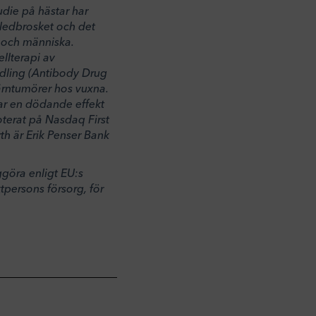
udie på hästar har
å ledbrosket och det
t och människa.
ellterapi av
dling (Antibody Drug
ärntumörer hos vuxna.
 har en dödande effekt
oterat på Nasdaq First
h är Erik Penser Bank
ggöra enligt EU:s
ersons försorg, för