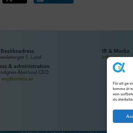
Besöksadress
IR & Media
heeletorget 1, Lund
ir@xintela.se
ess & administration
undgren-Åkerlund CEO
evy@xintela.se
För att ge e
komma åt en
som surfbet
du återkalla
Ac