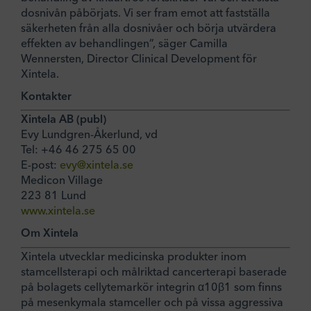
dosnivån påbörjats. Vi ser fram emot att fastställa
säkerheten från alla dosnivåer och börja utvärdera
effekten av behandlingen”, säger Camilla
Wennersten, Director Clinical Development för
Xintela.
Kontakter
Xintela AB (publ)
Evy Lundgren-Åkerlund, vd
Tel: +46 46 275 65 00
E-post:
evy@xintela.se
Medicon Village
223 81 Lund
www.xintela.se
Om Xintela
Xintela utvecklar medicinska produkter inom
stamcellsterapi och målriktad cancerterapi baserade
på bolagets cellytemarkör integrin α10β1 som finns
på mesenkymala stamceller och på vissa aggressiva