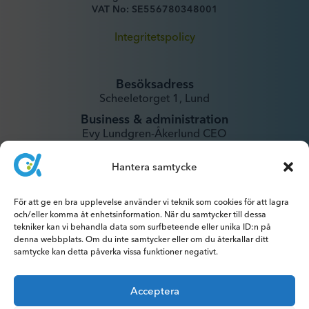
VAT No: SE556780348001
Integritetspolicy
Besöksadress
Scheeletorget 1, Lund
Business & administration
Evy Lundgren-Åkerlund CEO
evy@xintela.se
Hantera samtycke
IR & Media
För att ge en bra upplevelse använder vi teknik som cookies för att lagra
ir@xintela.se
och/eller komma åt enhetsinformation. När du samtycker till dessa
tekniker kan vi behandla data som surfbeteende eller unika ID:n på
denna webbplats. Om du inte samtycker eller om du återkallar ditt
samtycke kan detta påverka vissa funktioner negativt.
Acceptera
Prenumerera på pressmeddelanden,
rapporter, nyhetsbrev och analyser.