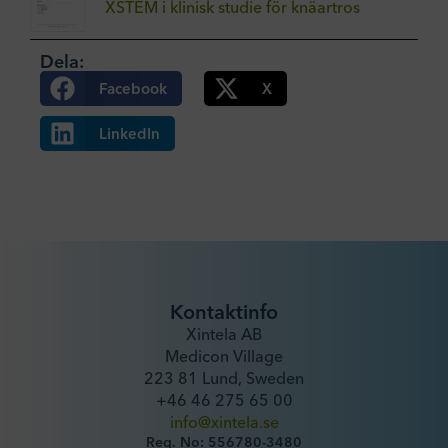
XSTEM i klinisk studie för knäartros
Dela:
Facebook
X
LinkedIn
Kontaktinfo
Xintela AB
Medicon Village
223 81 Lund, Sweden
+46 46 275 65 00
info@xintela.se
Reg. No: 556780-3480