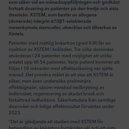
som säker vid en-månadsuppföljningen och godkänt
fortsatt dosering av patienter på den tredje och sista
dosnivån. XSTEM, som består av allogena
(donerade) integrin α10β1-selekterade
mesenkymala stamceller, utvecklas och tillverkas av
Xintela.
Patienter med måttlig knäartros (grad II-III) får en
injektion av XSTEM i knäleden. Tre olika dosnivåer
utvärderas i 24 patienter med möjlighet att utöka
antalet upp till 54 patienter. Varje patient kommer att
följas i 18 månader med effektavläsning var sjätte
månad. Det primära målet är att visa att XSTEM är
säker, men även undersöka preliminära
effektsignaler, såsom minskad nedbrytning av
ledbrosket, regenerering av skadat brosk och
förbättrad ledfunktion. Säkerhetsdata från samtliga
dosnivåer och tidiga effektresultat förväntas under
2023.
”Det är glädjande att studien med XSTEM för
behandling av knäartros fortskrider väl och att sista