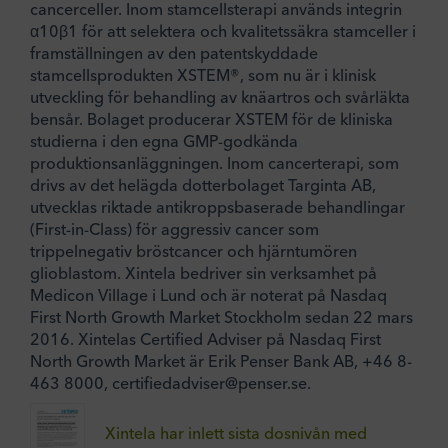
cancerceller. Inom stamcellsterapi används integrin
α10β1 för att selektera och kvalitetssäkra stamceller i
framställningen av den patentskyddade
stamcellsprodukten XSTEM®, som nu är i klinisk
utveckling för behandling av knäartros och svårläkta
bensår. Bolaget producerar XSTEM för de kliniska
studierna i den egna GMP-godkända
produktionsanläggningen. Inom cancerterapi, som
drivs av det helägda dotterbolaget Targinta AB,
utvecklas riktade antikroppsbaserade behandlingar
(First-in-Class) för aggressiv cancer som
trippelnegativ bröstcancer och hjärntumören
glioblastom. Xintela bedriver sin verksamhet på
Medicon Village i Lund och är noterat på Nasdaq
First North Growth Market Stockholm sedan 22 mars
2016. Xintelas Certified Adviser på Nasdaq First
North Growth Market är Erik Penser Bank AB, +46 8-
463 8000, certifiedadviser@penser.se.
Xintela har inlett sista dosnivån med