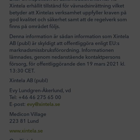
Xintela erhållit tillstånd för vävnadsinrättning vilket
betyder att Xintelas verksamhet uppfyller kraven på
god kvalitet och säkerhet samt att de regelverk som
finns på området följs.
Denna information är sådan information som Xintela
AB (publ) är skyldigt att offentliggöra enligt EU:s
marknadsmissbruksförordning. Informationen
lämnades, genom nedanstående kontaktpersons
försorg, för offentliggörande den 19 mars 2021 kl.
13:30 CET.
Xintela AB (publ)
Evy Lundgren-Åkerlund, vd
Tel: +46 46 275 65 00
E-post:
evy@xintela.se
Medicon Village
223 81 Lund
www.xintela.se