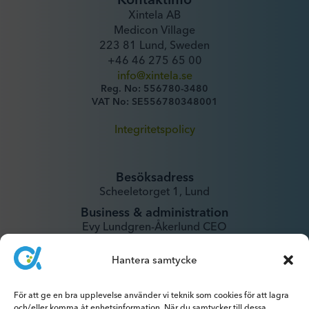
Xintela AB
Medicon Village
223 81 Lund, Sweden
+46 46 275 65 00
info@xintela.se
Reg. No: 556780-3480
VAT No: SE556780348001
Integritetspolicy
Besöksadress
Scheeletorget 1, Lund
Business & administration
Evy Lundgren-Åkerlund CEO
evy@xintela.se
Hantera samtycke
IR & Media
För att ge en bra upplevelse använder vi teknik som cookies för att lagra
ir@xintela.se
och/eller komma åt enhetsinformation. När du samtycker till dessa