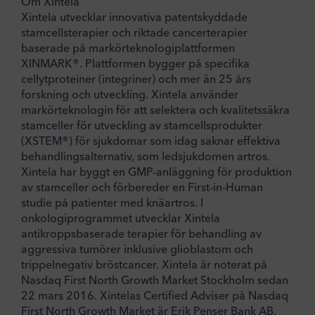
Om Xintela
Xintela utvecklar innovativa patentskyddade
stamcellsterapier och riktade cancerterapier
baserade på markörteknologiplattformen
XINMARK®. Plattformen bygger på specifika
cellytproteiner (integriner) och mer än 25 års
forskning och utveckling. Xintela använder
markörteknologin för att selektera och kvalitetssäkra
stamceller för utveckling av stamcellsprodukter
(XSTEM®) för sjukdomar som idag saknar effektiva
behandlingsalternativ, som ledsjukdomen artros.
Xintela har byggt en GMP-anläggning för produktion
av stamceller och förbereder en First-in-Human
studie på patienter med knäartros. I
onkologiprogrammet utvecklar Xintela
antikroppsbaserade terapier för behandling av
aggressiva tumörer inklusive glioblastom och
trippelnegativ bröstcancer. Xintela är noterat på
Nasdaq First North Growth Market Stockholm sedan
22 mars 2016. Xintelas Certified Adviser på Nasdaq
First North Growth Market är Erik Penser Bank AB,