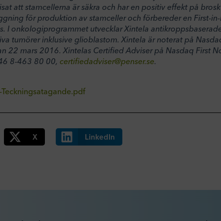
isat att stamcellerna är säkra och har en positiv effekt på bros
gning för produktion av stamceller och förbereder en First-i
s. I onkologiprogrammet utvecklar Xintela antikroppsbaserade 
va tumörer inklusive glioblastom. Xintela är noterat på Nasda
 22 mars 2016. Xintelas Certified Adviser på Nasdaq First N
+46 8-463 80 00,
certifiedadviser@penser.se
.
Teckningsatagande.pdf
X
LinkedIn