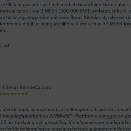
re till fullo garanterad. I och med att Bauerfeind Group åtar sig
motsvarande cirka 3 MSEK (300 000 EUR) omfattas cirka tolv
v teckningsåtaganden där även flera i Xintelas styrelse och le
ommer vid full teckning att tillföra Xintela cirka 37 MSEK fö
en.
, vd
n hämtas från beQuoted
atagande.pdf
 i utvecklingen av regenerativa cellterapier och riktade cancer
rteknologiplattformen XINMARK®. Plattformen bygger på speci
 25 års forskning och utveckling. Xintela använder markörtekno
celler för behandling av muskuloskeletala sjukdomar inklusive 