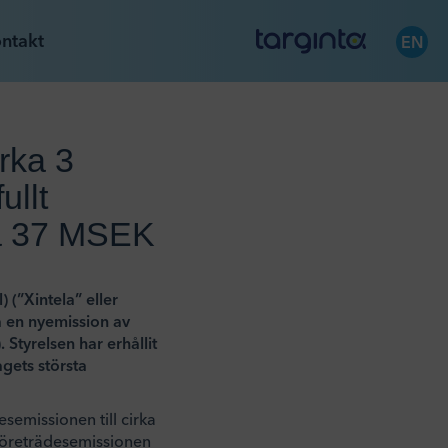
ntakt
EN
rka 3
ullt
ka 37 MSEK
 (”Xintela” eller
 en nyemission av
Styrelsen har erhållit
gets största
emissionen till cirka
 Företrädesemissionen