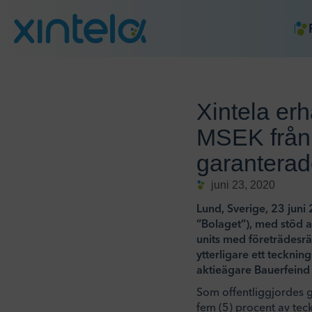
Xintela er
MSEK från 
garanterad
juni 23, 2020
Lund, Sverige, 23 juni 
”Bolaget”), med stöd 
units med företrädesrät
ytterligare ett teckni
aktieägare Bauerfeind
Som offentliggjordes 
fem (5) procent av tec