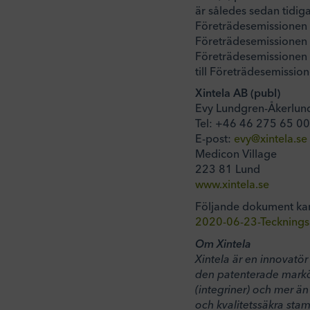
är således sedan tidiga
Företrädesemissionen 
Företrädesemissionen a
Företrädesemissionen k
till Företrädesemission
Xintela
AB (publ)
Evy Lundgren-Åkerlund
Tel: +46 46 275 65 00
E-post:
evy@xintela.se
Medicon Village
223 81 Lund
www.xintela.se
Följande dokument ka
2020-06-23-Tecknings
Om Xintela
Xintela är en innovatör
den patenterade markö
(integriner) och mer än
och kvalitetssäkra stam