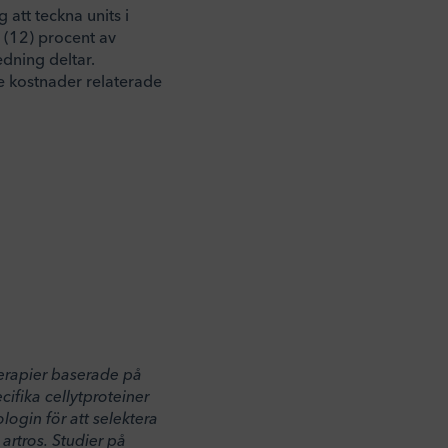
 att teckna units i
 (12) procent av
dning deltar.
re kostnader relaterade
terapier baserade på
fika cellytproteiner
login för att selektera
artros. Studier på