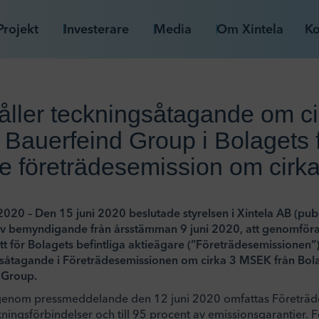
Projekt
Investerare
Media
Om Xintela
Ko
håller teckningsåtagande om ci
Bauerfeind Group i Bolagets f
e företrädesemission om cir
2020 – Den 15 juni 2020 beslutade styrelsen i Xintela AB (publ)
av bemyndigande från årsstämman 9 juni 2020, att genomföra
t för Bolagets befintliga aktieägare (”Företrädesemissionen”). 
ngsåtagande i Företrädesemissionen om cirka 3 MSEK från Bola
 Group.
genom pressmeddelande den 12 juni 2020 omfattas Företrädes
kningsförbindelser och till 95 procent av emissionsgarantier.