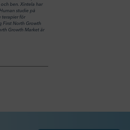
k och ben. Xintela har
n-Human studie på
terapier för
q First North Growth
orth Growth Market är