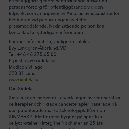
offentliggjorts genom nedanstående ansvariga
persons försorg för offentliggörande vid den
tidpunkt som är angiven av Xintelas nyhetsdistributör
beQuoted vid publiceringen av detta
pressmeddelande. Nedanstående person kan
kontaktas för ytterligare information.
För mer information, vänligen kontakta:
Evy Lundgren-Åkerlund, VD
Tel: +46 46 275 65 00
E-post: evy@xintela.se
Medicon Village
223 81 Lund
www.xintela.se
Om Xintela
Xintela är en innovatör i utvecklingen av regenerativa
cellterapier och riktade cancerterapier baserade på
den patenterade markörteknologiplattformen
XINMARK®. Plattformen bygger på specifika
cellytproteiner (integriner) och mer än 25 års