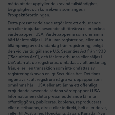
måtto att det uppfyller de krav på fullständighet,
begriplighet och konsekvens som anges i
Prospektförordningen.
Detta pressmeddelande utgör inte ett erbjudande
om eller inbjudan avseende att förvärva eller teckna
värdepapper i USA. Värdepapperna som omnämns
häri får inte säljas i USA utan registrering, eller utan
tillämpning av ett undantag från registrering, enligt
den vid var tid gällande U.S. Securities Act från 1933
(”
Securities Act
”), och får inte erbjudas eller säljas i
USA utan att de registreras, omfattas av ett undantag
från, eller i en transaktion som inte omfattas av
registreringskraven enligt Securities Act. Det finns
ingen avsikt att registrera några värdepapper som
omnämns häri i
USA eller att lämna ett offentligt
erbjudande avseende sådana värdepapper i USA.
Informationen i detta pressmeddelande får inte
offentliggöras, publiceras, kopieras, reproduceras
eller distribueras, direkt eller indirekt, helt eller delvis,
i eller till Australien, Hongkong, Japan, Kanada, Nya