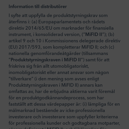
Information till distributörer
I syfte att uppfylla de produktstyrningskrav som
återfinns i: (a) Europaparlamentets och rådets
direktiv 2014/65/EU om marknader för finansiella
instrument, i konsoliderad version, (”
MiFID II
”); (b)
artikel 9 och 10 i Kommissionens delegerade direktiv
(EU) 2017/593, som kompletterar MiFID II; och (c)
nationella genomförandeåtgärder (tillsammans
”
Produktstyrningskraven i MiFID II
”) samt för att
friskriva sig från allt utomobligatoriskt,
inomobligatoriskt eller annat ansvar som någon
”tillverkare” (i den mening som avses enligt
Produktstyrningskraven i MiFID II) annars kan
omfattas av, har de erbjudna aktierna varit föremål
för en produktgodkännandeprocess, som har
fastställt att dessa värdepapper är: (i) lämpliga för en
målmarknad bestående av icke-professionella
investerare och investerare som uppfyller kriterierna
för professionella kunder och godtagbara motparter,