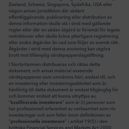
Zeeland, Schweiz, Singapore, Sydafrika, USA eller
någon annan jurisdiktion där sådant
offentliggörande, publicering eller distribution av
denna information skulle stå i strid med gällande
regler eller där en sådan åtgärd är föremål för legala
restriktioner eller skulle kräva ytterligare registrering
eller andra åtgärder än vad som följer av svensk rätt.
Åtgärder i strid med denna anvisning kan utgöra
brott mot tillämplig värdepapperslagstiftning.
I Storbritannien distribueras och riktas detta
dokument, och annat material avseende
värdepapperen som omnämns häri, endast till, och
en investering eller investeringsaktivitet som är
hänförlig till detta dokument är endast tillgänglig för
och kommer endast att kunna utnyttjas av,
”
kvalificerade investerare
” som är (i) personer som
har professionell erfarenhet av verksamhet som rör
investeringar och som faller inom definitionen av
”
professionella investerare
” i artikel 19(5) i den
brittiska Financial Services and Markets Act 2000