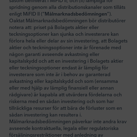
såsom definierat i MiFID II; och (ii) lämpliga för
spridning genom alla distributionskanaler som tillåts
enligt MiFID II (”
Målmarknadsbedömningen
”).
Oaktat Målmarknadsbedömningen bör distributörer
notera att: priset på Bolagets aktier eller
teckningsoptioner kan sjunka och investerare kan
förlora hela eller delar av sin investering, att Bolagets
aktier och teckningsoptioner inte är förenade med
någon garanti avseende avkastning eller
kapitalskydd och att en investering i Bolagets aktier
eller teckningsoptioner endast är lämplig för
investerare som inte är i behov av garanterad
avkastning eller kapitalskydd och som (ensamma
eller med hjälp av lämplig finansiell eller annan
rådgivare) är kapabla att utvärdera fördelarna och
riskerna med en sådan investering och som har
tillräckliga resurser för att bära de förluster som en
sådan investering kan resultera i.
Målmarknadsbedömningen påverkar inte andra krav
avseende kontraktuella, legala eller regulatoriska
försäljningsrestriktioner med anledning av