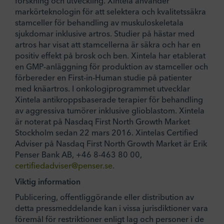
forskning och utveckling. Xintela använder
markörteknologin för att selektera och kvalitetssäkra
stamceller för behandling av muskuloskeletala
sjukdomar inklusive artros. Studier på hästar med
artros har visat att stamcellerna är säkra och har en
positiv effekt på brosk och ben. Xintela har etablerat
en GMP-anläggning för produktion av stamceller och
förbereder en First-in-Human studie på patienter
med knäartros. I onkologiprogrammet utvecklar
Xintela antikroppsbaserade terapier för behandling
av aggressiva tumörer inklusive glioblastom. Xintela
är noterat på Nasdaq First North Growth Market
Stockholm sedan 22 mars 2016. Xintelas Certified
Adviser på Nasdaq First North Growth Market är Erik
Penser Bank AB, +46 8-463 80 00,
certifiedadviser@penser.se
.
Viktig information
Publicering, offentliggörande eller distribution av
detta pressmeddelande kan i vissa jurisdiktioner vara
föremål för restriktioner enligt lag och personer i de