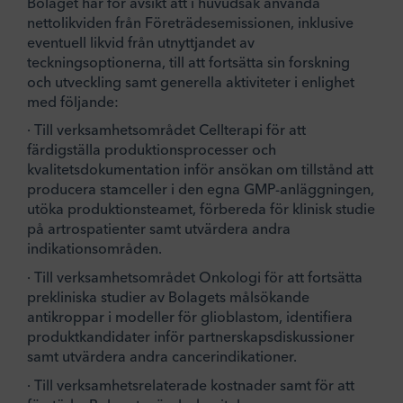
Bolaget har för avsikt att i huvudsak använda
nettolikviden från Företrädesemissionen, inklusive
eventuell likvid från utnyttjandet av
teckningsoptionerna, till att fortsätta sin forskning
och utveckling samt generella aktiviteter i enlighet
med följande:
· Till verksamhetsområdet Cellterapi för att
färdigställa produktionsprocesser och
kvalitetsdokumentation inför ansökan om tillstånd att
producera stamceller i den egna GMP-anläggningen,
utöka produktionsteamet, förbereda för klinisk studie
på artrospatienter samt utvärdera andra
indikationsområden.
· Till verksamhetsområdet Onkologi för att fortsätta
prekliniska studier av Bolagets målsökande
antikroppar i modeller för glioblastom, identifiera
produktkandidater inför partnerskapsdiskussioner
samt utvärdera andra cancerindikationer.
· Till verksamhetsrelaterade kostnader samt för att