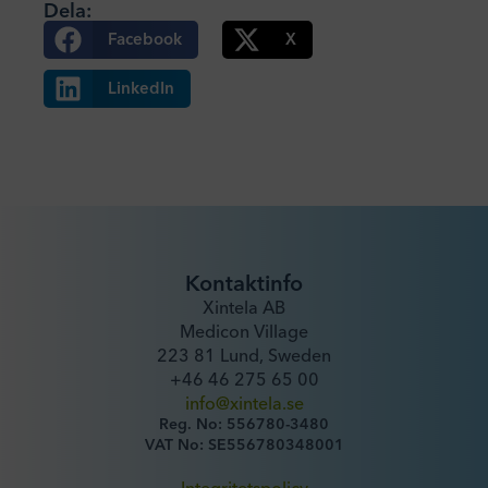
Dela:
Facebook
X
LinkedIn
Kontaktinfo
Xintela AB
Medicon Village
223 81 Lund, Sweden
+46 46 275 65 00
info@xintela.se
Reg. No: 556780-3480
VAT No: SE556780348001