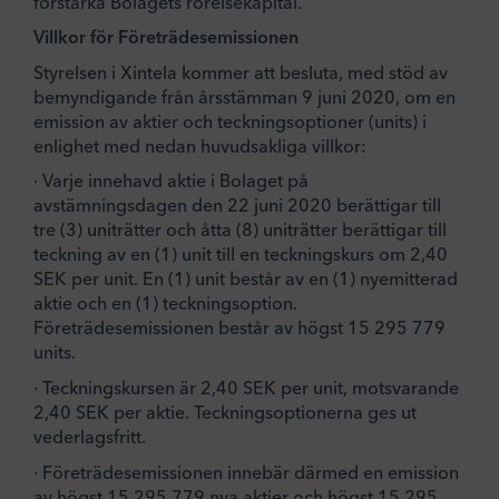
förstärka Bolagets rörelsekapital.
Villkor för Företrädesemissionen
Styrelsen i Xintela kommer att besluta, med stöd av
bemyndigande från årsstämman 9 juni 2020, om en
emission av aktier och teckningsoptioner (units) i
enlighet med nedan huvudsakliga villkor:
· Varje innehavd aktie i Bolaget på
avstämningsdagen den 22 juni 2020 berättigar till
tre (3) uniträtter och åtta (8) uniträtter berättigar till
teckning av en (1) unit till en teckningskurs om 2,40
SEK per unit. En (1) unit består av en (1) nyemitterad
aktie och en (1) teckningsoption.
Företrädesemissionen består av högst 15 295 779
units.
· Teckningskursen är 2,40 SEK per unit, motsvarande
2,40 SEK per aktie. Teckningsoptionerna ges ut
vederlagsfritt.
· Företrädesemissionen innebär därmed en emission
av högst 15 295 779 nya aktier och högst 15 295