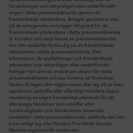
förväntningar som uttryckligen eller underförstått
anges i detta pressmeddelande genom de
framåtriktade uttalandena. Bolaget garanterar inte
att de antaganden som ligger till grund för de
framåtriktade uttalandena i detta pressmeddelande
är korrekta och varje läsare av pressmeddelandet
bör inte opåkallat förlita dig på de framåtriktade
uttalandena i detta pressmeddelande. Den
information, de uppfattningar och framåtriktade
uttalanden som uttryckligen eller underförstått
framgår häri lämnas endast per dagen för detta
pressmeddelande och kan komma att förändras.
Varken Bolaget eller någon annan åtar sig att se över,
uppdatera, bekräfta eller offentligt meddela någon
revidering av något framåtriktat uttalande för att
återspegla händelser som inträffar eller
omständigheter som förekommer avseende
innehållet i detta pressmeddelande, såtillvida det inte
krävs enligt lag eller Nasdaq First North Growth
Markets regelverk för emittenter.