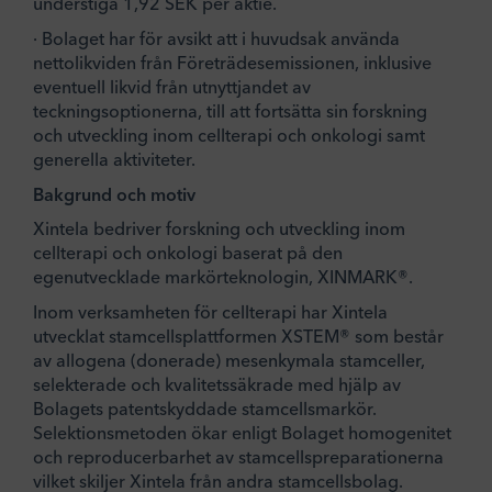
understiga 1,92 SEK per aktie.
· Bolaget har för avsikt att i huvudsak använda
nettolikviden från Företrädesemissionen, inklusive
eventuell likvid från utnyttjandet av
teckningsoptionerna, till att fortsätta sin forskning
och utveckling inom cellterapi och onkologi samt
generella aktiviteter.
Bakgrund och motiv
Xintela bedriver forskning och utveckling inom
cellterapi och onkologi baserat på den
egenutvecklade markörteknologin, XINMARK®.
Inom verksamheten för cellterapi har Xintela
utvecklat stamcellsplattformen XSTEM® som består
av allogena (donerade) mesenkymala stamceller,
selekterade och kvalitetssäkrade med hjälp av
Bolagets patentskyddade stamcellsmarkör.
Selektionsmetoden ökar enligt Bolaget homogenitet
och reproducerbarhet av stamcellspreparationerna
vilket skiljer Xintela från andra stamcellsbolag.