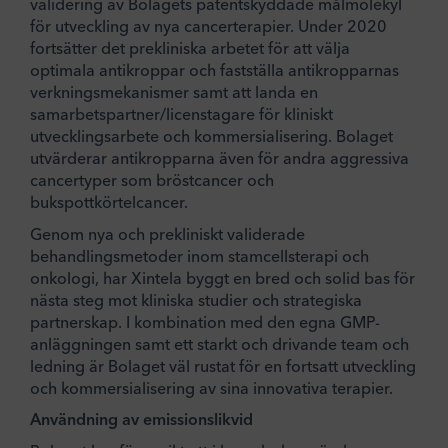
validering av Bolagets patentskyddade målmolekyl
för utveckling av nya cancerterapier. Under 2020
fortsätter det prekliniska arbetet för att välja
optimala antikroppar och fastställa antikropparnas
verkningsmekanismer samt att landa en
samarbetspartner/licenstagare för kliniskt
utvecklingsarbete och kommersialisering. Bolaget
utvärderar antikropparna även för andra aggressiva
cancertyper som bröstcancer och
bukspottkörtelcancer.
Genom nya och prekliniskt validerade
behandlingsmetoder inom stamcellsterapi och
onkologi, har Xintela byggt en bred och solid bas för
nästa steg mot kliniska studier och strategiska
partnerskap. I kombination med den egna GMP-
anläggningen samt ett starkt och drivande team och
ledning är Bolaget väl rustat för en fortsatt utveckling
och kommersialisering av sina innovativa terapier.
Användning av emissionslikvid