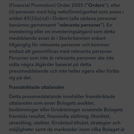
(Financial Promotion) Order 2005 (”
Ordern
”); eller
(ii) personer med hög nettoförmögenhet som avses i
artikel 49(2)(a)-(d) i Ordern (alla sådana personer
benämns gemensamt ”
relevanta personer
”). En
investering eller en investeringsåtgärd som detta
meddelande avser är i Storbritannien enbart
tillgänglig för relevanta personer och kommer
endast att genomföras med relevanta personer.
Personer som inte är relevanta personer ska inte
vidta några åtgärder baserat på detta
pressmeddelande och inte heller agera eller förlita
sig på det.
Framåtriktade uttalanden
Detta pressmeddelande innehåller framåtriktade
uttalanden som avser Bolagets avsikter,
bedömningar eller förväntningar avseende Bolagets
framtida resultat, finansiella ställning, likviditet,
utveckling, utsikter, förväntad tillväxt, strategier och
möjligheter samt de marknader inom vilka Bolaget är