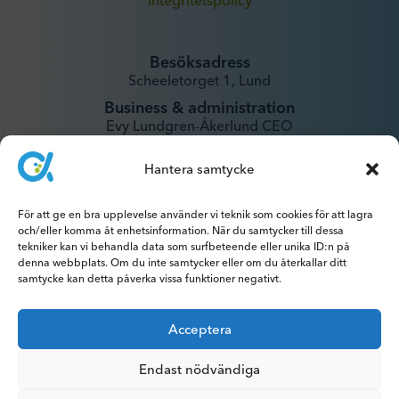
Integritetspolicy
Besöksadress
Scheeletorget 1, Lund
Business & administration
Evy Lundgren-Åkerlund CEO
evy@xintela.se
Hantera samtycke
IR & Media
För att ge en bra upplevelse använder vi teknik som cookies för att lagra
ir@xintela.se
och/eller komma åt enhetsinformation. När du samtycker till dessa
tekniker kan vi behandla data som surfbeteende eller unika ID:n på
denna webbplats. Om du inte samtycker eller om du återkallar ditt
samtycke kan detta påverka vissa funktioner negativt.
Prenumerera på pressmeddelanden,
Acceptera
rapporter, nyhetsbrev och analyser.
Endast nödvändiga