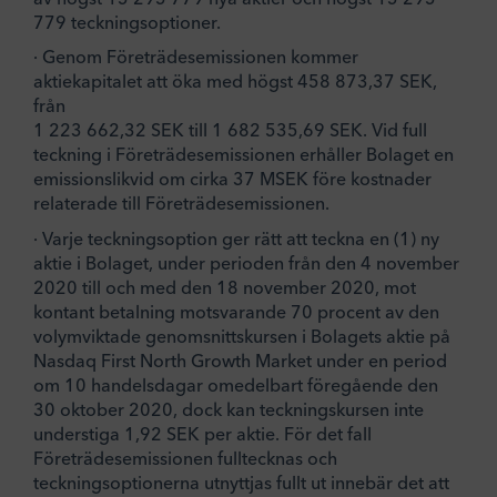
779 teckningsoptioner.
· Genom Företrädesemissionen kommer
aktiekapitalet att öka med högst 458 873,37 SEK,
från
1 223 662,32 SEK till 1 682 535,69 SEK. Vid full
teckning i Företrädesemissionen erhåller Bolaget en
emissionslikvid om cirka 37 MSEK före kostnader
relaterade till Företrädesemissionen.
· Varje teckningsoption ger rätt att teckna en (1) ny
aktie i Bolaget, under perioden från den 4 november
2020 till och med den 18 november 2020, mot
kontant betalning motsvarande 70 procent av den
volymviktade genomsnittskursen i Bolagets aktie på
Nasdaq First North Growth Market under en period
om 10 handelsdagar omedelbart föregående den
30 oktober 2020, dock kan teckningskursen inte
understiga 1,92 SEK per aktie. För det fall
Företrädesemissionen fulltecknas och
teckningsoptionerna utnyttjas fullt ut innebär det att