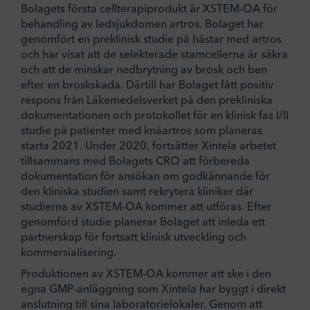
Bolagets första cellterapiprodukt är XSTEM-OA för
behandling av ledsjukdomen artros. Bolaget har
genomfört en preklinisk studie på hästar med artros
och har visat att de selekterade stamcellerna är säkra
och att de minskar nedbrytning av brosk och ben
efter en broskskada. Därtill har Bolaget fått positiv
respons från Läkemedelsverket på den prekliniska
dokumentationen och protokollet för en klinisk fas I/II
studie på patienter med knäartros som planeras
starta 2021. Under 2020, fortsätter Xintela arbetet
tillsammans med Bolagets CRO att förbereda
dokumentation för ansökan om godkännande för
den kliniska studien samt rekrytera kliniker där
studierna av XSTEM-OA kommer att utföras. Efter
genomförd studie planerar Bolaget att inleda ett
partnerskap för fortsatt klinisk utveckling och
kommersialisering.
Produktionen av XSTEM-OA kommer att ske i den
egna GMP-anläggning som Xintela har byggt i direkt
anslutning till sina laboratorielokaler. Genom att