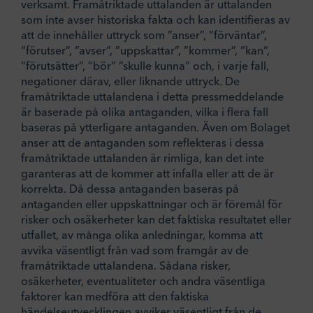
verksamt. Framåtriktade uttalanden är uttalanden
som inte avser historiska fakta och kan identifieras av
att de innehåller uttryck som ”anser”, ”förväntar”,
”förutser”, ”avser”, ”uppskattar”, ”kommer”, ”kan”,
”förutsätter”, ”bör” ”skulle kunna” och, i varje fall,
negationer därav, eller liknande uttryck. De
framåtriktade uttalandena i detta pressmeddelande
är baserade på olika antaganden, vilka i flera fall
baseras på ytterligare antaganden. Även om Bolaget
anser att de antaganden som reflekteras i dessa
framåtriktade uttalanden är rimliga, kan det inte
garanteras att de kommer att infalla eller att de är
korrekta. Då dessa antaganden baseras på
antaganden eller uppskattningar och är föremål för
risker och osäkerheter kan det faktiska resultatet eller
utfallet, av många olika anledningar, komma att
avvika väsentligt från vad som framgår av de
framåtriktade uttalandena. Sådana risker,
osäkerheter, eventualiteter och andra väsentliga
faktorer kan medföra att den faktiska
händelseutvecklingen avviker väsentligt från de