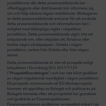
jurisdiktioner där detta pressmeddelande har
offentliggjorts eller distribuerats bör informera sig
om och följa sådana legala restriktioner. Mottagaren
av detta pressmeddelande ansvarar för att använda
detta pressmeddelande och informationen häri i
enlighet med tillämpliga regler i respektive
jurisdiktion. Detta pressmeddelande utgör inte ett
erbjudande om, eller inbjudan att, förvärva eller
teckna några värdepapper i Xintela i någon
jurisdiktion, varken från Xintela eller från någon
annan.
Detta pressmeddelande är inte ett prospekt enligt
betydelsen i förordning (EU) 2017/1129
(”
Prospektförordningen
”) och har inte blivit godkänt
av någon regulatorisk myndighet i någon jurisdiktion.
Ett prospekt, motsvarande ett EU-tillväxtprospekt,
kommer att upprättas av Bolaget och publiceras på
Bolagets hemsida efter att prospektet har granskats
och godkänts av Finansinspektionen.
Finansinspektionen godkänner prospektet enbart i så