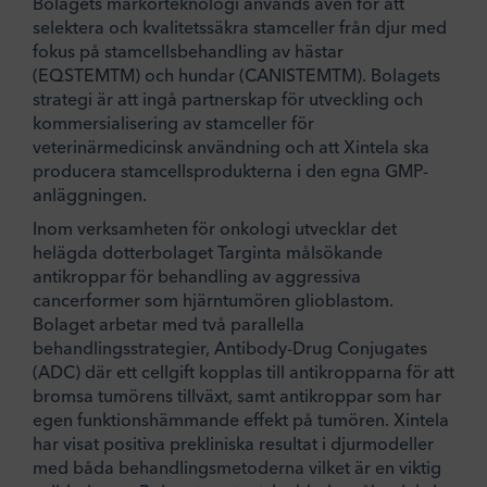
Bolagets markörteknologi används även för att
selektera och kvalitetssäkra stamceller från djur med
fokus på stamcellsbehandling av hästar
(EQSTEMTM) och hundar (CANISTEMTM). Bolagets
strategi är att ingå partnerskap för utveckling och
kommersialisering av stamceller för
veterinärmedicinsk användning och att Xintela ska
producera stamcellsprodukterna i den egna GMP-
anläggningen.
Inom verksamheten för onkologi utvecklar det
helägda dotterbolaget Targinta målsökande
antikroppar för behandling av aggressiva
cancerformer som hjärntumören glioblastom.
Bolaget arbetar med två parallella
behandlingsstrategier, Antibody-Drug Conjugates
(ADC) där ett cellgift kopplas till antikropparna för att
bromsa tumörens tillväxt, samt antikroppar som har
egen funktionshämmande effekt på tumören. Xintela
har visat positiva prekliniska resultat i djurmodeller
med båda behandlingsmetoderna vilket är en viktig