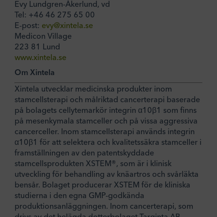
Evy Lundgren-Åkerlund, vd
Tel: +46 46 275 65 00
E-post:
evy@xintela.se
Medicon Village
223 81 Lund
www.xintela.se
Om Xintela
Xintela utvecklar medicinska produkter inom
stamcellsterapi och målriktad cancerterapi baserade
på bolagets cellytemarkör integrin α10β1 som finns
på mesenkymala stamceller och på vissa aggressiva
cancerceller. Inom stamcellsterapi används integrin
α10β1 för att selektera och kvalitetssäkra stamceller i
framställningen av den patentskyddade
stamcellsprodukten XSTEM®, som är i klinisk
utveckling för behandling av knäartros och svårläkta
bensår. Bolaget producerar XSTEM för de kliniska
studierna i den egna GMP-godkända
produktionsanläggningen. Inom cancerterapi, som
drivs av det helägda dotterbolaget Targinta AB,