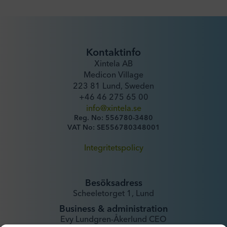
Kontaktinfo
Xintela AB
Medicon Village
223 81 Lund, Sweden
+46 46 275 65 00
info@xintela.se
Reg. No: 556780-3480
VAT No: SE556780348001
Integritetspolicy
Besöksadress
Scheeletorget 1, Lund
Business & administration
Evy Lundgren-Åkerlund CEO