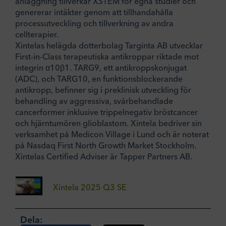
anläggning tillverkar XSTEM för egna studier och
genererar intäkter genom att tillhandahålla
processutveckling och tillverkning av andra
cellterapier.
Xintelas helägda dotterbolag Targinta AB utvecklar
First-in-Class terapeutiska antikroppar riktade mot
integrin α10β1. TARG9, ett antikroppskonjugat
(ADC), och TARG10, en funktionsblockerande
antikropp, befinner sig i preklinisk utveckling för
behandling av aggressiva, svårbehandlade
cancerformer inklusive trippelnegativ bröstcancer
och hjärntumören glioblastom. Xintela bedriver sin
verksamhet på Medicon Village i Lund och är noterat
på Nasdaq First North Growth Market Stockholm.
Xintelas Certified Adviser är Tapper Partners AB.
Xintela 2025 Q3 SE
Dela: