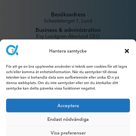
Besöksadress
Scheeletorget 1, Lund
Business & administration
Evy Lundgren-Åkerlund CEO
evy@xintela.se
Hantera samtycke
IR & Media
För att ge en bra upplevelse använder vi teknik som cookies för att lagra
ir@xintela.se
och/eller komma åt enhetsinformation. När du samtycker till dessa
tekniker kan vi behandla data som surfbeteende eller unika ID:n på
denna webbplats. Om du inte samtycker eller om du återkallar ditt
samtycke kan detta påverka vissa funktioner negativt.
Prenumerera på pressmeddelanden,
Acceptera
rapporter, nyhetsbrev och analyser.
Endast nödvändiga
Visa preferenser