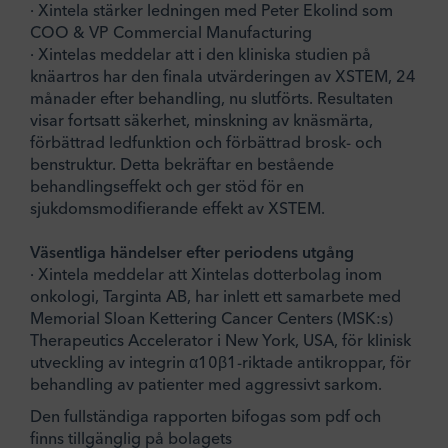
· Xintela stärker ledningen med Peter Ekolind som
COO & VP Commercial Manufacturing
· Xintelas meddelar att i den kliniska studien på
knäartros har den finala utvärderingen av XSTEM, 24
månader efter behandling, nu slutförts. Resultaten
visar fortsatt säkerhet, minskning av knäsmärta,
förbättrad ledfunktion och förbättrad brosk- och
benstruktur. Detta bekräftar en bestående
behandlingseffekt och ger stöd för en
sjukdomsmodifierande effekt av XSTEM.
Väsentliga händelser efter periodens utgång
· Xintela meddelar att Xintelas dotterbolag inom
onkologi, Targinta AB, har inlett ett samarbete med
Memorial Sloan Kettering Cancer Centers (MSK:s)
Therapeutics Accelerator i New York, USA, för klinisk
utveckling av integrin α10β1-riktade antikroppar, för
behandling av patienter med aggressivt sarkom.
Den fullständiga rapporten bifogas som pdf och
finns tillgänglig på bolagets