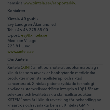
hemsida
www.xintela.se//rapportarkiv.
Kontakter
Xintela AB (publ)
Evy Lundgren-Åkerlund, vd
Tel: +46 46 275 65 00
E-post:
evy@xintela.se
Medicon Village
223 81 Lund
www.xintela.se
Om Xintela
Xintela (
XINT
) är ett börsnoterat biopharmabolag i
klinisk fas som utvecklar banbrytande medicinska
produkter inom stamcellsterapi och riktad
cancerterapi. Xintelas patentskyddade teknologi
använder stamcellsmarkören integrin α10β1 för att
selektera och kvalitetssäkra stamcellsprodukten
®
XSTEM
som är i klinisk utveckling för behandling av
knäartros och svårläkta bensår. Xintelas GMP-