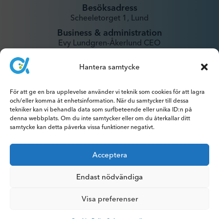
Besöksadress
Scheeletorget 1, Lund
Business & administration
Evy Lundgren-Åkerlund CEO
evy@xintela.se
Hantera samtycke
IR & Media
ir@xintela.se
För att ge en bra upplevelse använder vi teknik som cookies för att lagra
och/eller komma åt enhetsinformation. När du samtycker till dessa
tekniker kan vi behandla data som surfbeteende eller unika ID:n på
denna webbplats. Om du inte samtycker eller om du återkallar ditt
samtycke kan detta påverka vissa funktioner negativt.
Prenumerera på pressmeddelanden,
Acceptera
rapporter, nyhetsbrev och analyser.
Endast nödvändiga
Visa preferenser