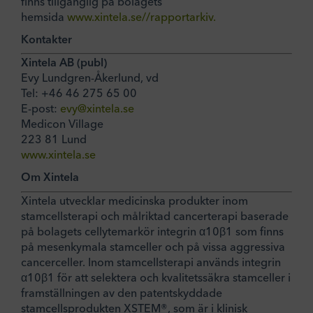
finns tillgänglig på bolagets
hemsida
www.xintela.se//rapportarkiv.
Kontakter
Xintela AB (publ)
Evy Lundgren-Åkerlund, vd
Tel: +46 46 275 65 00
E-post:
evy@xintela.se
Medicon Village
223 81 Lund
www.xintela.se
Om Xintela
Xintela utvecklar medicinska produkter inom
stamcellsterapi och målriktad cancerterapi baserade
på bolagets cellytemarkör integrin α10β1 som finns
på mesenkymala stamceller och på vissa aggressiva
cancerceller. Inom stamcellsterapi används integrin
α10β1 för att selektera och kvalitetssäkra stamceller i
framställningen av den patentskyddade
stamcellsprodukten XSTEM®, som är i klinisk