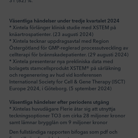
31 (82) %.
Väsentliga händelser under tredje kvartalet 2024
* Xintela förlänger klinisk studie med XSTEM på
knäartrospatienter. (23 augusti 2024)
* Xintela tecknar uppdragsavtal med Region
Östergötland för GMP-reglerad processutveckling av
cellterapi för brännskadepatienter. (29 augusti 2024)
* Xintela presenterar nya prekliniska data med
bolagets stamcellsprodukt XSTEM® på sårläkning
och regenerering av hud vid konferensen
International Society for Cell & Gene Therapy (ISCT)
Europe 2024, i Göteborg. (5 sptember 2024)
Väsentliga händelser efter periodens utgång
* Xintelas huvudägare Flerie åtar sig att utnyttja
teckningsoptioner TO3 om cirka 28 miljoner kronor
samt lämnar brygglån om 9 miljoner kronor
Den fullständiga rapporten bifogas som pdf och