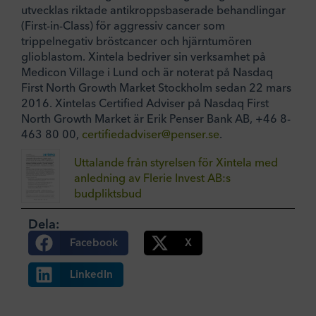
utvecklas riktade antikroppsbaserade behandlingar
(First-in-Class) för aggressiv cancer som
trippelnegativ bröstcancer och hjärntumören
glioblastom. Xintela bedriver sin verksamhet på
Medicon Village i Lund och är noterat på Nasdaq
First North Growth Market Stockholm sedan 22 mars
2016. Xintelas Certified Adviser på Nasdaq First
North Growth Market är Erik Penser Bank AB, +46 8-
463 80 00,
certifiedadviser@penser.se
.
Uttalande från styrelsen för Xintela med
anledning av Flerie Invest AB:s
budpliktsbud
Dela:
Facebook
X
LinkedIn