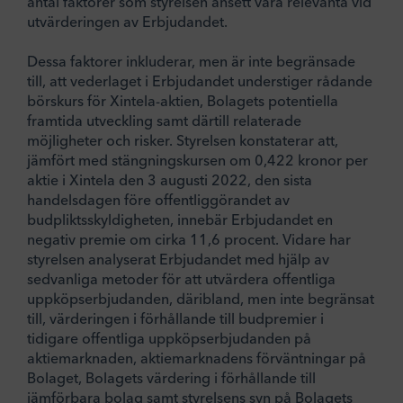
antal faktorer som styrelsen ansett vara relevanta vid
utvärderingen av Erbjudandet.
Dessa faktorer inkluderar, men är inte begränsade
till, att vederlaget i Erbjudandet understiger rådande
börskurs för Xintela-aktien, Bolagets potentiella
framtida utveckling samt därtill relaterade
möjligheter och risker. Styrelsen konstaterar att,
jämfört med stängningskursen om 0,422 kronor per
aktie i Xintela den 3 augusti 2022, den sista
handelsdagen före offentliggörandet av
budpliktsskyldigheten, innebär Erbjudandet en
negativ premie om cirka 11,6 procent. Vidare har
styrelsen analyserat Erbjudandet med hjälp av
sedvanliga metoder för att utvärdera offentliga
uppköpserbjudanden, däribland, men inte begränsat
till, värderingen i förhållande till budpremier i
tidigare offentliga uppköpserbjudanden på
aktiemarknaden, aktiemarknadens förväntningar på
Bolaget, Bolagets värdering i förhållande till
jämförbara bolag samt styrelsens syn på Bolagets