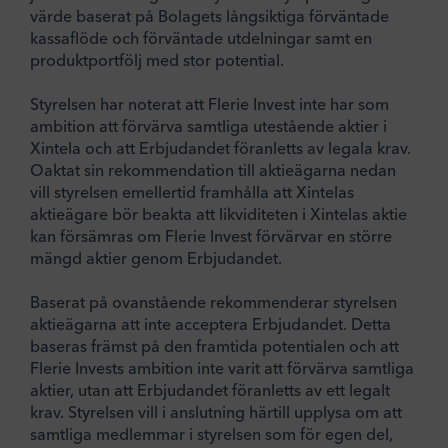
värde baserat på Bolagets långsiktiga förväntade
kassaflöde och förväntade utdelningar samt en
produktportfölj med stor potential.
Styrelsen har noterat att Flerie Invest inte har som
ambition att förvärva samtliga utestående aktier i
Xintela och att Erbjudandet föranletts av legala krav.
Oaktat sin rekommendation till aktieägarna nedan
vill styrelsen emellertid framhålla att Xintelas
aktieägare bör beakta att likviditeten i Xintelas aktie
kan försämras om Flerie Invest förvärvar en större
mängd aktier genom Erbjudandet.
Baserat på ovanstående rekommenderar styrelsen
aktieägarna att inte acceptera Erbjudandet. Detta
baseras främst på den framtida potentialen och att
Flerie Invests ambition inte varit att förvärva samtliga
aktier, utan att Erbjudandet föranletts av ett legalt
krav. Styrelsen vill i anslutning härtill upplysa om att
samtliga medlemmar i styrelsen som för egen del,