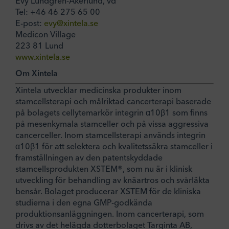
Evy Lundgren-Åkerlund, vd
Tel: +46 46 275 65 00
E-post:
evy@xintela.se
Medicon Village
223 81 Lund
www.xintela.se
Om Xintela
Xintela utvecklar medicinska produkter inom
stamcellsterapi och målriktad cancerterapi baserade
på bolagets cellytemarkör integrin α10β1 som finns
på mesenkymala stamceller och på vissa aggressiva
cancerceller. Inom stamcellsterapi används integrin
α10β1 för att selektera och kvalitetssäkra stamceller i
framställningen av den patentskyddade
stamcellsprodukten XSTEM®, som nu är i klinisk
utveckling för behandling av knäartros och svårläkta
bensår. Bolaget producerar XSTEM för de kliniska
studierna i den egna GMP-godkända
produktionsanläggningen. Inom cancerterapi, som
drivs av det helägda dotterbolaget Targinta AB,