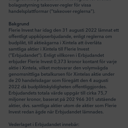
bolagsstyrning takeover-regler för vissa
handelsplattformar (”takeover-reglerna”).
Bakgrund
Flerie Invest har idag den 31 augusti 2022 lämnat ett
offentligt uppköpserbjudande, enligt reglerna om
budplikt, till aktieägarna i Xintela att överlåta
samtliga aktier i Xintela till Flerie Invest
(”Erbjudandet”). Enligt villkoren i Erbjudandet
erbjuder Flerie Invest 0,373 kronor kontant för varje
aktie i Xintela, vilket motsvarar den volymvägda
genomsnittliga betalkursen för Xintelas aktie under
de 20 handelsdagar som föregått den 4 augusti
2022 då budpliktskyldigheten offentliggjordes.
Erbjudandets totala värde uppgår till cirka 75,7
miljoner kronor, baserat på 202 966 301 utstående
aktier, dvs. samtliga aktier utom de aktier som Flerie
Invest redan ägde när Erbjudandet lämnades.
Vederlaget i Erbjudandet innebär: