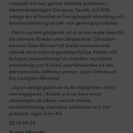
ortopedi och har, genom ledande positioner i
läkemedelsbolagen Genzyme, Sanofi, och GSK,
många års erfarenhet av framgångsrik utveckling och
kommersialisering av cell- och genterapiprodukter.
– Det är mycket glädjande att vi nu kan knyta Sven Kili
lite närmare Xintelas utvecklingsarbete. Dessutom
kommer Sven Kili med sitt breda internationella
nätverk inom cell-och genterapi hjälpa Xintela och
bolagets stamcellsterapi at utvecklas mot klinisk
användning och få ökad uppmärksamhet på den
internationella cellterapi-arenan, säger Xintelas vd
Evy Lundgren-Åkerlund.
– Jag är väldigt glad över nu få möjligheten att bli
mer engagerad i Xintela och ser fram emot
utmaningen att arbeta med ett mindre
bioteknikföretag med stora ambitioner och stor
potential, säger Sven Kili.
2018-08-29
Xintela AB (publ)