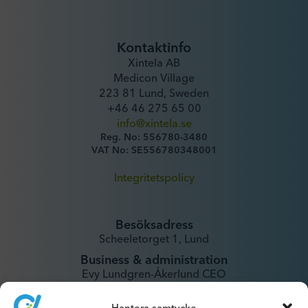
Kontaktinfo
Xintela AB
Medicon Village
223 81 Lund, Sweden
+46 46 275 65 00
info@xintela.se
Reg. No: 556780-3480
VAT No: SE556780348001
Integritetspolicy
Besöksadress
Scheeletorget 1, Lund
Business & administration
Evy Lundgren-Åkerlund CEO
evy@xintela.se
Hantera samtycke