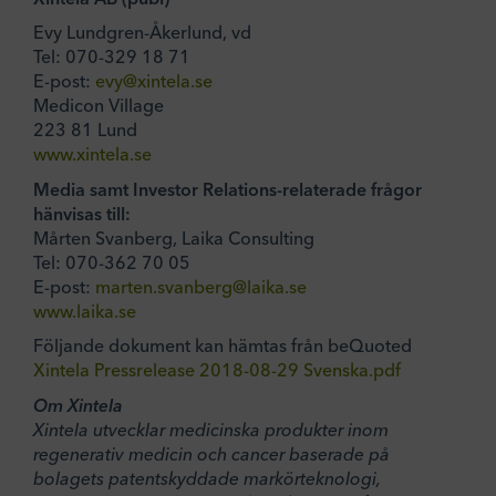
Evy Lundgren-Åkerlund, vd
Tel: 070-329 18 71
E-post:
evy@xintela.se
Medicon Village
223 81 Lund
www.xintela.se
Media samt Investor Relations-relaterade frågor
hänvisas till:
Mårten Svanberg, Laika Consulting
Tel: 070-362 70 05
E-post:
marten.svanberg@laika.se
www.laika.se
Följande dokument kan hämtas från beQuoted
Xintela Pressrelease 2018-08-29 Svenska.pdf
Om Xintela
Xintela utvecklar medicinska produkter inom
regenerativ medicin och cancer baserade på
bolagets patentskyddade markörteknologi,