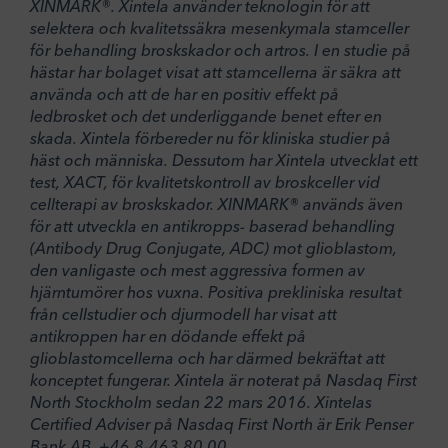
XINMARK®. Xintela använder teknologin för att
selektera och kvalitetssäkra mesenkymala stamceller
för behandling broskskador och artros. I en studie på
hästar har bolaget visat att stamcellerna är säkra att
använda och att de har en positiv effekt på
ledbrosket och det underliggande benet efter en
skada. Xintela förbereder nu för kliniska studier på
häst och människa. Dessutom har Xintela utvecklat ett
test, XACT, för kvalitetskontroll av broskceller vid
cellterapi av broskskador. XINMARK® används även
för att utveckla en antikropps- baserad behandling
(Antibody Drug Conjugate, ADC) mot glioblastom,
den vanligaste och mest aggressiva formen av
hjärntumörer hos vuxna. Positiva prekliniska resultat
från cellstudier och djurmodell har visat att
antikroppen har en dödande effekt på
glioblastomcellerna och har därmed bekräftat att
konceptet fungerar. Xintela är noterat på Nasdaq First
North Stockholm sedan 22 mars 2016. Xintelas
Certified Adviser på Nasdaq First North är Erik Penser
Bank AB, +46 8-463 80 00.