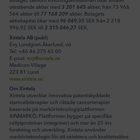
Bolaget. Genom Kvittningsemissionen ökar antalet
utestående aktier med
3 201 645
aktier, från 73 966
564 aktier till
77 168 209
aktier. Bolagets
aktiekapital ökar med
96 049,35
SEK från 2 218
996,92 SEK till
2 315 046,27
SEK.
Xintela
AB (publ)
Evy Lundgren-Åkerlund, vd
Tel: +46 46 275 65 00
E-post:
evy@xintela.se
Medicon Village
223 81 Lund
www.xintela.se
Om Xintela
Xintela utvecklar innovativa patentskyddade
stamcellsterapier och riktade cancerterapier
baserade på markörteknologiplattformen
XINMARKÒ. Plattformen bygger på specifika
cellytproteiner (integriner) och mer än 25 års
forskning och utveckling. Xintela använder
markörteknologin för att selektera och kvalitetssäkra