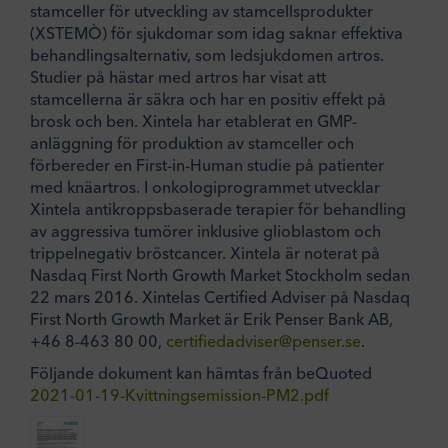
stamceller för utveckling av stamcellsprodukter
(XSTEMÒ) för sjukdomar som idag saknar effektiva
behandlingsalternativ, som ledsjukdomen artros.
Studier på hästar med artros har visat att
stamcellerna är säkra och har en positiv effekt på
brosk och ben. Xintela har etablerat en GMP-
anläggning för produktion av stamceller och
förbereder en First-in-Human studie på patienter
med knäartros. I onkologiprogrammet utvecklar
Xintela antikroppsbaserade terapier för behandling
av aggressiva tumörer inklusive glioblastom och
trippelnegativ bröstcancer. Xintela är noterat på
Nasdaq First North Growth Market Stockholm sedan
22 mars 2016. Xintelas Certified Adviser på Nasdaq
First North Growth Market är Erik Penser Bank AB,
+46 8-463 80 00,
certifiedadviser@penser.se
.
Följande dokument kan hämtas från beQuoted
2021-01-19-Kvittningsemission-PM2.pdf