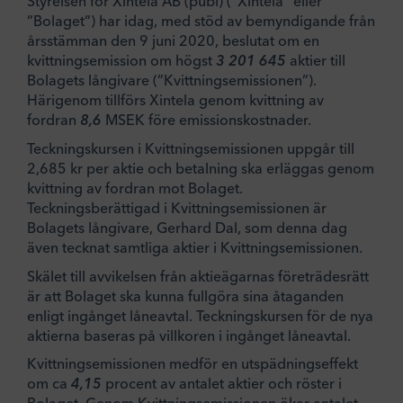
Styrelsen för Xintela AB (publ) (”Xintela” eller
”Bolaget”) har idag, med stöd av bemyndigande från
årsstämman den 9 juni 2020, beslutat om en
kvittningsemission om högst
3 201 645
aktier till
Bolagets långivare (”Kvittningsemissionen”).
Härigenom tillförs Xintela genom kvittning av
fordran
8,6
MSEK före emissionskostnader.
Teckningskursen i Kvittningsemissionen uppgår till
2,685 kr per aktie och betalning ska erläggas genom
kvittning av fordran mot Bolaget.
Teckningsberättigad i Kvittningsemissionen är
Bolagets långivare, Gerhard Dal, som denna dag
även tecknat samtliga aktier i Kvittningsemissionen.
Skälet till avvikelsen från aktieägarnas företrädesrätt
är att Bolaget ska kunna fullgöra sina åtaganden
enligt ingånget låneavtal. Teckningskursen för de nya
aktierna baseras på villkoren i ingånget låneavtal.
Kvittningsemissionen medför en utspädningseffekt
om ca
4,15
procent av antalet aktier och röster i