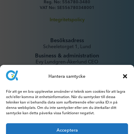
Reg. No: 556780-3480
VAT No: SE556780348001
Integritetspolicy
Besöksadress
Scheeletorget 1, Lund
Business & administration
Evy Lundgren-Åkerlund CEO
evy@xintela.se
Hantera samtycke
IR & Media
För att ge en bra upplevelse använder vi teknik som cookies för att lagra
ir@xintela.se
och/eller komma åt enhetsinformation. När du samtycker till dessa
tekniker kan vi behandla data som surfbeteende eller unika ID:n på
denna webbplats. Om du inte samtycker eller om du återkallar ditt
samtycke kan detta påverka vissa funktioner negativt.
Prenumerera på pressmeddelanden,
Acceptera