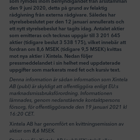
som rymdes inom bemyndigandet från årsstämman
den 9 juni 2020, detta på grund av felaktig
rådgivning från externa rådgivare. Således har
styrelsebeslutet per den 12 januari annullerats och
ett nytt styrelsebeslut har tagits idag. Antalet aktier
som emitteras och tecknas uppgår till 3 201 645
aktier (tidigare beslut 3 538 175), vilket innebär att
fordran om 8,6 MSEK (tidigare 9,5 MSEK) kvittas
mot nya aktier i Xintela. Nedan följer
pressmeddelandet i sin helhet med uppdaterade
uppgifter som markerats med fet och kursiv text.
Denna information är sådan information som Xintela
AB (publ) är skyldigt att offentliggöra enligt EU:s
marknadsmissbruksförordning. Informationen
lämnades, genom nedanstående kontaktpersons
försorg, för offentliggörande den 19 januari 2021 kl
16:20 CET.
Xintela AB har genomfört en kvittningsemission av
aktier om
8,6
MSEK