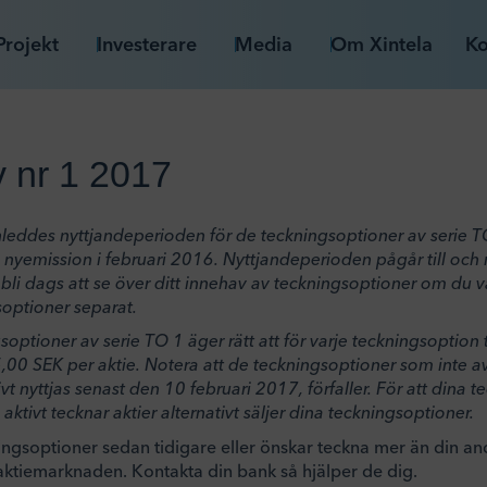
Projekt
Investerare
Media
Om Xintela
Ko
 nr 1 2017
leddes nyttjandeperioden för de teckningsoptioner av serie T
yemission i februari 2016. Nyttjandeperioden pågår till och
å bli dags att se över ditt innehav av teckningsoptioner om du
soptioner separat.
optioner av serie TO 1 äger rätt att för varje teckningsoption 
 5,00 SEK per aktie. Notera att de teckningsoptioner som inte a
ivt nyttjas senast den 10 februari 2017, förfaller. För att dina 
u aktivt tecknar aktier alternativt säljer dina teckningsoptioner.
ngsoptioner sedan tidigare eller önskar teckna mer än din a
aktiemarknaden. Kontakta din bank så hjälper de dig.