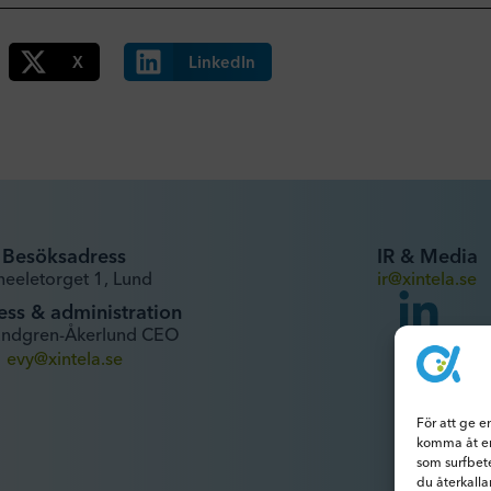
X
LinkedIn
Besöksadress
IR & Media
heeletorget 1, Lund
ir@xintela.se
ess & administration
undgren-Åkerlund CEO
evy@xintela.se
För att ge e
komma åt en
som surfbet
du återkalla