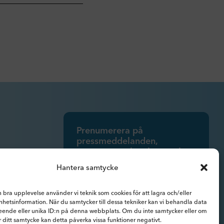
Prenumerera på
pressmeddelanden,
rapporter, nyhetsbrev och
analyser.
Hantera samtycke
n bra upplevelse använder vi teknik som cookies för att lagra och/eller
hetsinformation. När du samtycker till dessa tekniker kan vi behandla data
eende eller unika ID:n på denna webbplats. Om du inte samtycker eller om
r ditt samtycke kan detta påverka vissa funktioner negativt.