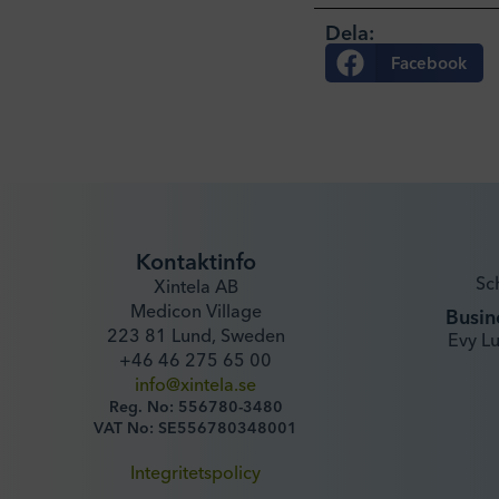
Dela:
Facebook
Kontaktinfo
Sc
Xintela AB
Medicon Village
Busin
223 81 Lund, Sweden
Evy L
+46 46 275 65 00
info@xintela.se
Reg. No: 556780-3480
VAT No: SE556780348001
Integritetspolicy