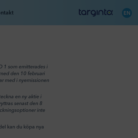
ntakt
EN
O 1 som emitterades i
 med den 10 februari
 var med i nyemissionen
teckna en ny aktie i
vyttras senast den 8
teckningsoptioner inte
ndel kan du köpa nya