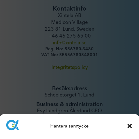
Kontaktinfo
Xintela AB
Medicon Village
223 81 Lund, Sweden
+46 46 275 65 00
info@xintela.se
Reg. No: 556780-3480
VAT No: SE556780348001
Integritetspolicy
Besöksadress
Scheeletorget 1, Lund
Business & administration
Evy Lundgren-Åkerlund CEO
evy@xintela.se
Hantera samtycke
IR & Media