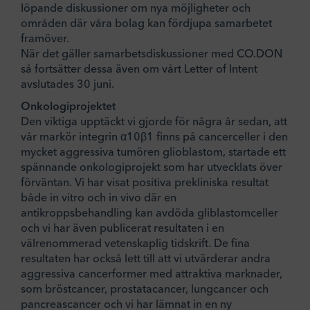
löpande diskussioner om nya möjligheter och
områden där våra bolag kan fördjupa samarbetet
framöver.
När det gäller samarbetsdiskussioner med CO.DON
så fortsätter dessa även om vårt Letter of Intent
avslutades 30 juni.
Onkologiprojektet
Den viktiga upptäckt vi gjorde för några år sedan, att
vår markör integrin α10β1 finns på cancerceller i den
mycket aggressiva tumören glioblastom, startade ett
spännande onkologiprojekt som har utvecklats över
förväntan. Vi har visat positiva prekliniska resultat
både in vitro och in vivo där en
antikroppsbehandling kan avdöda gliblastomceller
och vi har även publicerat resultaten i en
välrenommerad vetenskaplig tidskrift. De fina
resultaten har också lett till att vi utvärderar andra
aggressiva cancerformer med attraktiva marknader,
som bröstcancer, prostatacancer, lungcancer och
pancreascancer och vi har lämnat in en ny