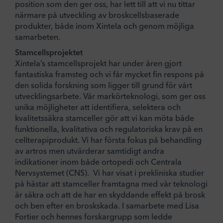
position som den ger oss, har lett till att vi nu tittar
närmare på utveckling av broskcellsbaserade
produkter, både inom Xintela och genom möjliga
samarbeten.
Stamcellsprojektet
Xintela’s stamcellsprojekt har under åren gjort
fantastiska framsteg och vi får mycket fin respons på
den solida forskning som ligger till grund för vårt
utvecklingsarbete. Vår markörteknologi, som ger oss
unika möjligheter att identifiera, selektera och
kvalitetssäkra stamceller gör att vi kan möta både
funktionella, kvalitativa och regulatoriska krav på en
cellterapiprodukt. Vi har första fokus på behandling
av artros men utvärderar samtidigt andra
indikationer inom både ortopedi och Centrala
Nervsystemet (CNS). Vi har visat i prekliniska studier
på hästar att stamceller framtagna med vår teknologi
är säkra och att de har en skyddande effekt på brosk
och ben efter en broskskada. I samarbete med Lisa
Fortier och hennes forskargrupp som ledde