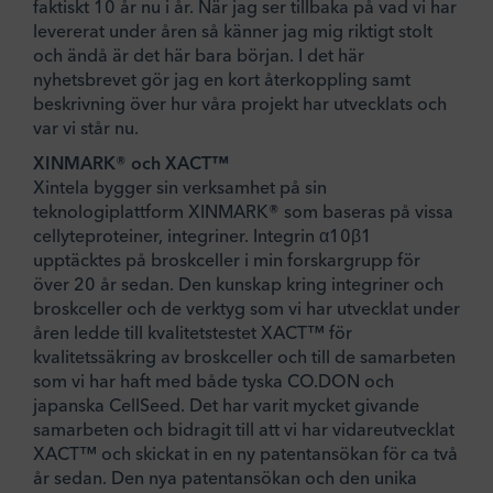
faktiskt 10 år nu i år. När jag ser tillbaka på vad vi har
levererat under åren så känner jag mig riktigt stolt
och ändå är det här bara början. I det här
nyhetsbrevet gör jag en kort återkoppling samt
beskrivning över hur våra projekt har utvecklats och
var vi står nu.
XINMARK® och XACT™
Xintela bygger sin verksamhet på sin
teknologiplattform XINMARK
®
som baseras på vissa
cellyteproteiner, integriner. Integrin α10β1
upptäcktes på broskceller i min forskargrupp för
över 20 år sedan. Den kunskap kring integriner och
broskceller och de verktyg som vi har utvecklat under
åren ledde till kvalitetstestet XACT™ för
kvalitetssäkring av broskceller och till de samarbeten
som vi har haft med både tyska CO.DON och
japanska CellSeed. Det har varit mycket givande
samarbeten och bidragit till att vi har vidareutvecklat
XACT™ och skickat in en ny patentansökan för ca två
år sedan. Den nya patentansökan och den unika