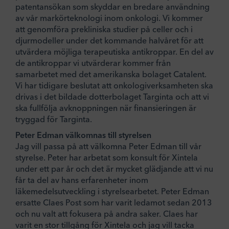
patentansökan som skyddar en bredare användning
av vår markörteknologi inom onkologi. Vi kommer
att genomföra prekliniska studier på celler och i
djurmodeller under det kommande halvåret för att
utvärdera möjliga terapeutiska antikroppar. En del av
de antikroppar vi utvärderar kommer från
samarbetet med det amerikanska bolaget Catalent.
Vi har tidigare beslutat att onkologiverksamheten ska
drivas i det bildade dotterbolaget Targinta och att vi
ska fullfölja avknoppningen när finansieringen är
tryggad för Targinta.
Peter Edman välkomnas till styrelsen
Jag vill passa på att välkomna Peter Edman till vår
styrelse. Peter har arbetat som konsult för Xintela
under ett par år och det är mycket glädjande att vi nu
får ta del av hans erfarenheter inom
läkemedelsutveckling i styrelsearbetet. Peter Edman
ersatte Claes Post som har varit ledamot sedan 2013
och nu valt att fokusera på andra saker. Claes har
varit en stor tillgång för Xintela och jag vill tacka