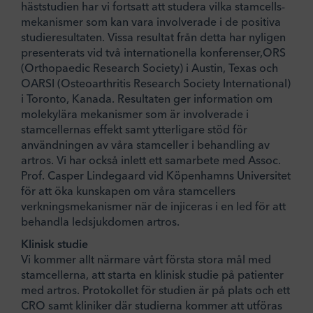
häststudien har vi fortsatt att studera vilka stamcells-
mekanismer som kan vara involverade i de positiva
studieresultaten. Vissa resultat från detta har nyligen
presenterats vid två internationella konferenser,ORS
(Orthopaedic Research Society) i Austin, Texas och
OARSI (Osteoarthritis Research Society International)
i Toronto, Kanada. Resultaten ger information om
molekylära mekanismer som är involverade i
stamcellernas effekt samt ytterligare stöd för
användningen av våra stamceller i behandling av
artros. Vi har också inlett ett samarbete med Assoc.
Prof. Casper Lindegaard vid Köpenhamns Universitet
för att öka kunskapen om våra stamcellers
verkningsmekanismer när de injiceras i en led för att
behandla ledsjukdomen artros.
Klinisk studie
Vi kommer allt närmare vårt första stora mål med
stamcellerna, att starta en klinisk studie på patienter
med artros. Protokollet för studien är på plats och ett
CRO samt kliniker där studierna kommer att utföras