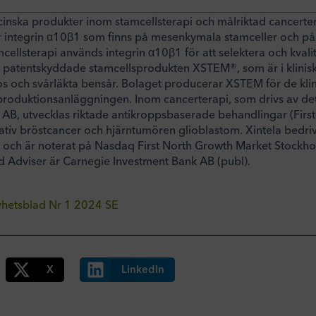
cinska produkter inom stamcellsterapi och målriktad cancert
r integrin α10β1 som finns på mesenkymala stamceller och på 
cellsterapi används integrin α10β1 för att selektera och kvalit
 patentskyddade stamcellsprodukten XSTEM®, som är i klinisk
s och svårläkta bensår. Bolaget producerar XSTEM för de klin
oduktionsanläggningen. Inom cancerterapi, som drivs av de
 AB, utvecklas riktade antikroppsbaserade behandlingar (First-
tiv bröstcancer och hjärntumören glioblastom. Xintela bedri
d och är noterat på Nasdaq First North Growth Market Stockh
ed Adviser är Carnegie Investment Bank AB (publ).
Nyhetsblad Nr 1 2024 SE
X
LinkedIn