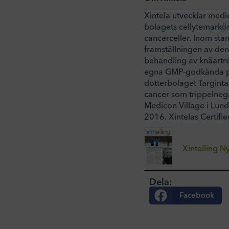
Xintela utvecklar medi
bolagets cellytemarkö
cancerceller. Inom stam
framställningen av den
behandling av knäartro
egna GMP-godkända pr
dotterbolaget Targinta
cancer som trippelnega
Medicon Village i Lun
2016. Xintelas Certifi
Xintelling 
Dela:
Facebook