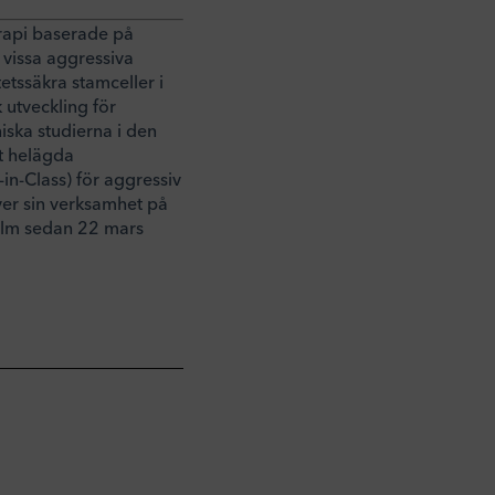
erapi baserade på
vissa aggressiva
etssäkra stamceller i
 utveckling för
iska studierna i den
t helägda
in-Class) för aggressiv
ver sin verksamhet på
olm sedan 22 mars