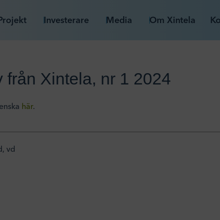
Projekt
Investerare
Media
Om Xintela
Ko
 från Xintela, nr 1 2024
venska
här
.
, vd