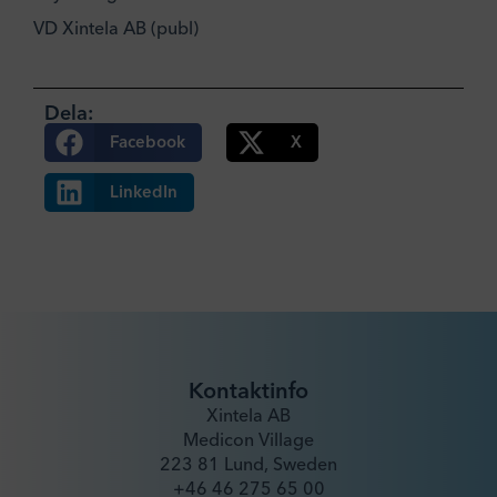
VD Xintela AB (publ)
Dela:
Facebook
X
LinkedIn
Kontaktinfo
Xintela AB
Medicon Village
223 81 Lund, Sweden
+46 46 275 65 00