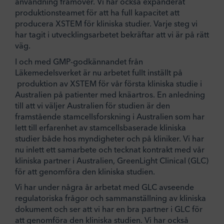
användning framöver. Vi har också expanderat
produktionsteamet för att ha full kapacitet att
producera XSTEM för kliniska studier. Varje steg vi
har tagit i utvecklingsarbetet bekräftar att vi är på rätt
väg.
I och med GMP-godkännandet från
Läkemedelsverket är nu arbetet fullt inställt på
produktion av XSTEM för vår första kliniska studie i
Australien på patienter med knäartros. En anledning
till att vi väljer Australien för studien är den
framstående stamcellsforskning i Australien som har
lett till erfarenhet av stamcellsbaserade kliniska
studier både hos myndigheter och på kliniker. Vi har
nu inlett ett samarbete och tecknat kontrakt med vår
kliniska partner i Australien, GreenLight Clinical (GLC)
för att genomföra den kliniska studien.
Vi har under några år arbetat med GLC avseende
regulatoriska frågor och sammanställning av kliniska
dokument och ser att vi har en bra partner i GLC för
att genomföra den kliniska studien. Vi har också