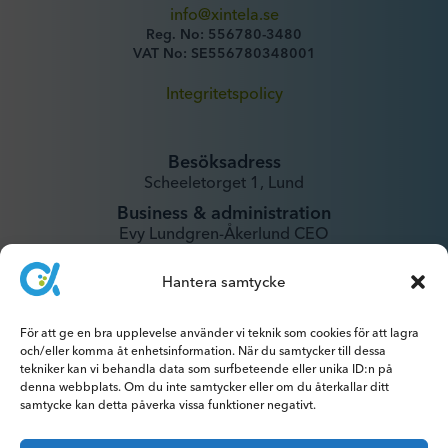
info@xintela.se
Reg. No: 556780-3480
VAT No: SE556780348001
Integritetspolicy
Besöksadress
Scheeletorget 1, Lund
Business & administration
Evy Lundgren-Åkerlund CEO
evy@xintela.se
Hantera samtycke
IR & Media
För att ge en bra upplevelse använder vi teknik som cookies för att lagra
ir@xintela.se
och/eller komma åt enhetsinformation. När du samtycker till dessa
tekniker kan vi behandla data som surfbeteende eller unika ID:n på
denna webbplats. Om du inte samtycker eller om du återkallar ditt
samtycke kan detta påverka vissa funktioner negativt.