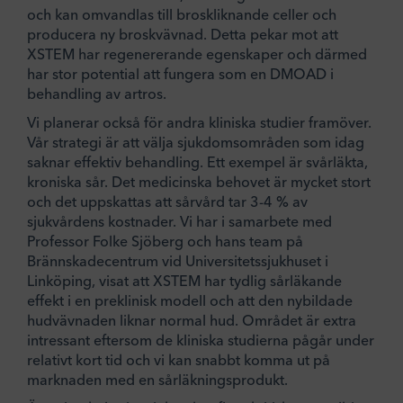
och kan omvandlas till broskliknande celler och
producera ny broskvävnad. Detta pekar mot att
XSTEM har regenererande egenskaper och därmed
har stor potential att fungera som en DMOAD i
behandling av artros.
Vi planerar också för andra kliniska studier framöver.
Vår strategi är att välja sjukdomsområden som idag
saknar effektiv behandling. Ett exempel är svårläkta,
kroniska sår. Det medicinska behovet är mycket stort
och det uppskattas att sårvård tar 3-4 % av
sjukvårdens kostnader. Vi har i samarbete med
Professor Folke Sjöberg och hans team på
Brännskadecentrum vid Universitetssjukhuset i
Linköping, visat att XSTEM har tydlig sårläkande
effekt i en preklinisk modell och att den nybildade
hudvävnaden liknar normal hud. Området är extra
intressant eftersom de kliniska studierna pågår under
relativt kort tid och vi kan snabbt komma ut på
marknaden med en sårläkningsprodukt.