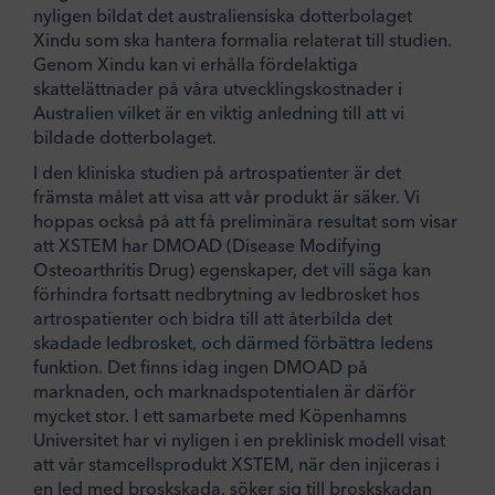
nyligen bildat det australiensiska dotterbolaget
Xindu som ska hantera formalia relaterat till studien.
Genom Xindu kan vi erhålla fördelaktiga
skattelättnader på våra utvecklingskostnader i
Australien vilket är en viktig anledning till att vi
bildade dotterbolaget.
I den kliniska studien på artrospatienter är det
främsta målet att visa att vår produkt är säker. Vi
hoppas också på att få preliminära resultat som visar
att XSTEM har DMOAD (Disease Modifying
Osteoarthritis Drug) egenskaper, det vill säga kan
förhindra fortsatt nedbrytning av ledbrosket hos
artrospatienter och bidra till att återbilda det
skadade ledbrosket, och därmed förbättra ledens
funktion. Det finns idag ingen DMOAD på
marknaden, och marknadspotentialen är därför
mycket stor. I ett samarbete med Köpenhamns
Universitet har vi nyligen i en preklinisk modell visat
att vår stamcellsprodukt XSTEM, när den injiceras i
en led med broskskada, söker sig till broskskadan