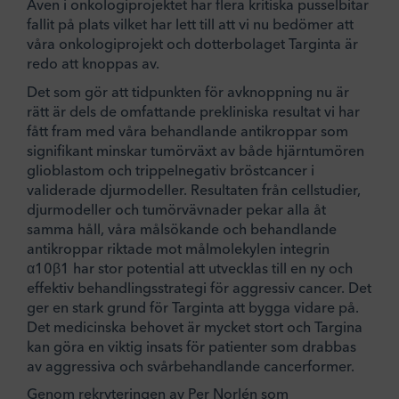
Även i onkologiprojektet har flera kritiska pusselbitar
fallit på plats vilket har lett till att vi nu bedömer att
våra onkologiprojekt och dotterbolaget Targinta är
redo att knoppas av.
Det som gör att tidpunkten för avknoppning nu är
rätt är dels de omfattande prekliniska resultat vi har
fått fram med våra behandlande antikroppar som
signifikant minskar tumörväxt av både hjärntumören
glioblastom och trippelnegativ bröstcancer i
validerade djurmodeller. Resultaten från cellstudier,
djurmodeller och tumörvävnader pekar alla åt
samma håll, våra målsökande och behandlande
antikroppar riktade mot målmolekylen integrin
α10β1 har stor potential att utvecklas till en ny och
effektiv behandlingsstrategi för aggressiv cancer. Det
ger en stark grund för Targinta att bygga vidare på.
Det medicinska behovet är mycket stort och Targina
kan göra en viktig insats för patienter som drabbas
av aggressiva och svårbehandlande cancerformer.
Genom rekryteringen av Per Norlén som