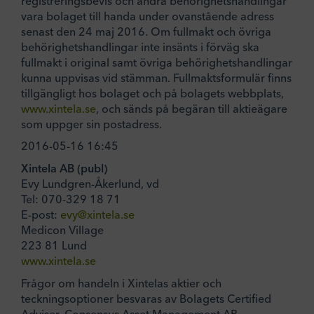
registreringsbevis och andra behörighetshandlingar
vara bolaget till handa under ovanstående adress
senast den 24 maj 2016. Om fullmakt och övriga
behörighetshandlingar inte insänts i förväg ska
fullmakt i original samt övriga behörighetshandlingar
kunna uppvisas vid stämman. Fullmaktsformulär finns
tillgängligt hos bolaget och på bolagets webbplats,
www.xintela.se
, och sänds på begäran till aktieägare
som uppger sin postadress.
2016-05-16 16:45
Xintela AB (publ)
Evy Lundgren-Åkerlund, vd
Tel: 070-329 18 71
E-post:
evy@xintela.se
Medicon Village
223 81 Lund
www.xintela.se
Frågor om handeln i Xintelas aktier och
teckningsoptioner besvaras av Bolagets Certified
Adviser, Consensus Asset Management AB.