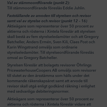
Val av stämmoordförande (punkt 2):
Till stämmoordförande föreslås Eddie Juhlin.
Fastställande av arvoden till styrelsen och revisor
samt val av styrelse och revisor (punkt 12 – 16)
Aktieägare som representerar över 50 procent av
aktierna och rösterna i Xintela föreslår att styrelsen
skall bestå av fem styrelseledamöter och att Gregory
Batcheller, Anders Ermén, Sven Kili, Claes Post och
Karin Wingstrand omväljs som ordinarie
styrelseledamöter. Till styrelseordförande föreslås
omval av Gregory Batcheller.
Styrelsen föreslår att bolagets revisorer Öhrlings
PricewaterhouseCoopers AB omväljs som revisorer
till slutet av den årsstämma som hålls under det
kommande räkenskapsåret samt att arvode till
revisor skall utgå enligt godkänd räkning i enlighet
med sedvanliga debiteringsnormer.
Aktieägare som representerar över 50 procent av
aktierna och rösterna i Xintela föreslår vidare att