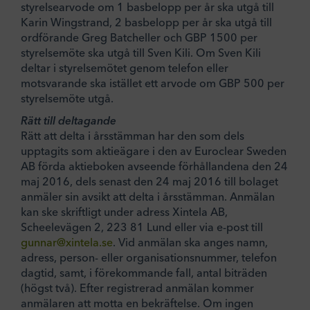
styrelsearvode om 1 basbelopp per år ska utgå till
Karin Wingstrand, 2 basbelopp per år ska utgå till
ordförande Greg Batcheller och GBP 1500 per
styrelsemöte ska utgå till Sven Kili. Om Sven Kili
deltar i styrelsemötet genom telefon eller
motsvarande ska istället ett arvode om GBP 500 per
styrelsemöte utgå.
Rätt till deltagande
Rätt att delta i årsstämman har den som dels
upptagits som aktieägare i den av Euroclear Sweden
AB förda aktieboken avseende förhållandena den 24
maj 2016, dels senast den 24 maj 2016 till bolaget
anmäler sin avsikt att delta i årsstämman. Anmälan
kan ske skriftligt under adress Xintela AB,
Scheelevägen 2, 223 81 Lund eller via e-post till
gunnar@xintela.se
. Vid anmälan ska anges namn,
adress, person- eller organisationsnummer, telefon
dagtid, samt, i förekommande fall, antal biträden
(högst två). Efter registrerad anmälan kommer
anmälaren att motta en bekräftelse. Om ingen