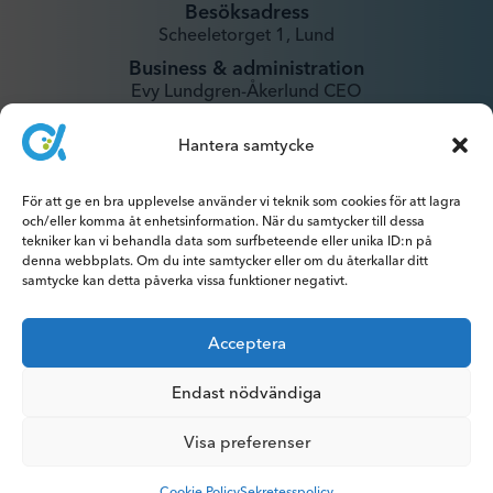
Besöksadress
Scheeletorget 1, Lund
Business & administration
Evy Lundgren-Åkerlund CEO
evy@xintela.se
Hantera samtycke
IR & Media
ir@xintela.se
För att ge en bra upplevelse använder vi teknik som cookies för att lagra
och/eller komma åt enhetsinformation. När du samtycker till dessa
tekniker kan vi behandla data som surfbeteende eller unika ID:n på
denna webbplats. Om du inte samtycker eller om du återkallar ditt
samtycke kan detta påverka vissa funktioner negativt.
Prenumerera på pressmeddelanden,
Acceptera
rapporter, nyhetsbrev och analyser.
Endast nödvändiga
Visa preferenser
Cookie Policy
Sekretesspolicy