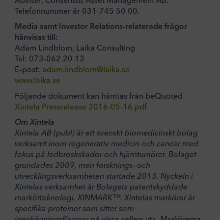
Telefonnummer är 031-745 50 00.
Media samt Investor Relations-relaterade frågor
hänvisas till:
Adam Lindblom, Laika Consulting
Tel: 073-062 20 13
E-post:
adam.lindblom@laika.se
www.laika.se
Följande dokument kan hämtas från beQuoted
Xintela Pressrelease 2016-05-16.pdf
Om Xintela
Xintela AB (publ) är ett svenskt biomedicinskt bolag
verksamt inom regenerativ medicin och cancer med
fokus på ledbroskskador och hjärntumörer. Bolaget
grundades 2009, men forsknings- och
utvecklingsverksamheten startade 2013. Nyckeln i
Xintelas verksamhet är Bolagets patentskyddade
markörteknologi, XINMARK™. Xintelas markörer är
specifika proteiner som sitter som
igenkänningsflaggor på vissa cellers yta. Markörerna