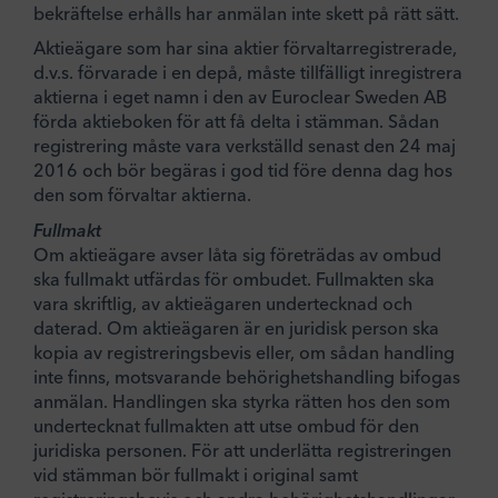
bekräftelse erhålls har anmälan inte skett på rätt sätt.
Aktieägare som har sina aktier förvaltarregistrerade,
d.v.s. förvarade i en depå, måste tillfälligt inregistrera
aktierna i eget namn i den av Euroclear Sweden AB
förda aktieboken för att få delta i stämman. Sådan
registrering måste vara verkställd senast den 24 maj
2016 och bör begäras i god tid före denna dag hos
den som förvaltar aktierna.
Fullmakt
Om aktieägare avser låta sig företrädas av ombud
ska fullmakt utfärdas för ombudet. Fullmakten ska
vara skriftlig, av aktieägaren undertecknad och
daterad. Om aktieägaren är en juridisk person ska
kopia av registreringsbevis eller, om sådan handling
inte finns, motsvarande behörighetshandling bifogas
anmälan. Handlingen ska styrka rätten hos den som
undertecknat fullmakten att utse ombud för den
juridiska personen. För att underlätta registreringen
vid stämman bör fullmakt i original samt