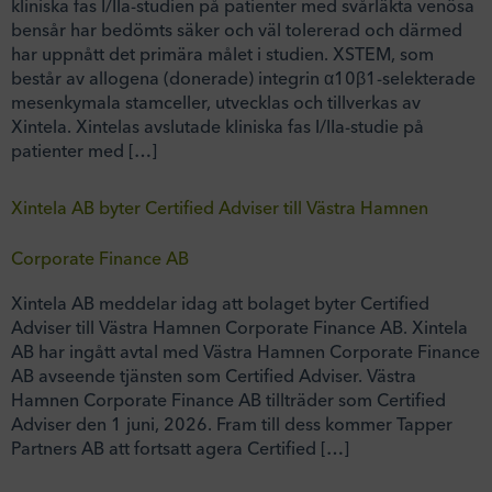
kliniska fas I/IIa-studien på patienter med svårläkta venösa
bensår har bedömts säker och väl tolererad och därmed
har uppnått det primära målet i studien. XSTEM, som
består av allogena (donerade) integrin α10β1-selekterade
mesenkymala stamceller, utvecklas och tillverkas av
Xintela. Xintelas avslutade kliniska fas I/IIa-studie på
patienter med […]
Xintela AB byter Certified Adviser till Västra Hamnen
Corporate Finance AB
Xintela AB meddelar idag att bolaget byter Certified
Adviser till Västra Hamnen Corporate Finance AB. Xintela
AB har ingått avtal med Västra Hamnen Corporate Finance
AB avseende tjänsten som Certified Adviser. Västra
Hamnen Corporate Finance AB tillträder som Certified
Adviser den 1 juni, 2026. Fram till dess kommer Tapper
Partners AB att fortsatt agera Certified […]