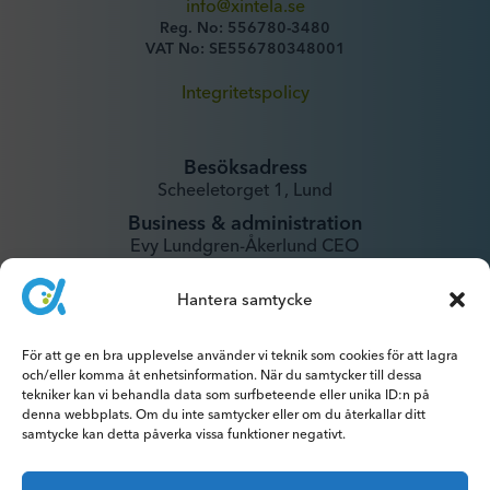
info@xintela.se
Reg. No: 556780-3480
VAT No: SE556780348001
Integritetspolicy
Besöksadress
Scheeletorget 1, Lund
Business & administration
Evy Lundgren-Åkerlund CEO
evy@xintela.se
Hantera samtycke
IR & Media
ir@xintela.se
För att ge en bra upplevelse använder vi teknik som cookies för att lagra
och/eller komma åt enhetsinformation. När du samtycker till dessa
tekniker kan vi behandla data som surfbeteende eller unika ID:n på
denna webbplats. Om du inte samtycker eller om du återkallar ditt
samtycke kan detta påverka vissa funktioner negativt.