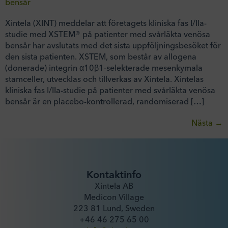
bensår
Xintela (XINT) meddelar att företagets kliniska fas I/IIa-
studie med XSTEM® på patienter med svårläkta venösa
bensår har avslutats med det sista uppföljningsbesöket för
den sista patienten. XSTEM, som består av allogena
(donerade) integrin α10β1-selekterade mesenkymala
stamceller, utvecklas och tillverkas av Xintela. Xintelas
kliniska fas I/IIa-studie på patienter med svårläkta venösa
bensår är en placebo-kontrollerad, randomiserad […]
Nästa
→
Kontaktinfo
Xintela AB
Medicon Village
223 81 Lund, Sweden
+46 46 275 65 00