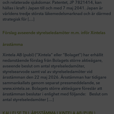
och relaterade sjukdomar. Patentet, JP 7821414, kan
hållas i kraft i Japan till och med 7 maj 2041. Japan är
världens tredje största läkemedelsmarknad och är därmed
strategisk för […]
Förslag avseende styrelseledamöter m.m. inför Xintelas
årsstämma
Xintela AB (publ) (”Xintela” eller ”Bolaget”) har erhållit
nedanstående förslag från Bolagets större aktieägare,
avseende beslut om antal styrelseledamöter,
styrelsearvode samt val av styrelseledamöter vid
årsstämman den 22 maj 2026. Årsstämman har tidigare
sammankallats genom separat pressmeddelande, se
www.xintela.se. Bolagets större aktieägare föreslår att
årsstämman beslutar i enlighet med följande: Beslut om
antal styrelseledamöter […]
KALLELSE TILL ÅRSSTÄMMA I XINTELA AB (PUBL)