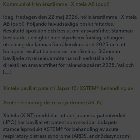
Kommuniké från årsstämma i Xintela AB (publ)
Idag, fredagen den 22 maj 2026, hölls årsstämma i Xintela
AB (publ). Följande huvudsakliga beslut fattades.
Resultatdisposition och beslut om ansvarsfrihet Stämman
beslutade, i enlighet med styrelsens förslag, att ingen
utdelning ska lämnas för räkenskapsåret 2025 och att
bolagets resultat balanseras i ny räkning. Stämman
beviljade styrelseledamöterna och verkställande
direktören ansvarsfrihet för räkenskapsåret 2025. Val och
[…]
Xintela beviljat patent i Japan för XSTEM® behandling av
Acute respiratory distress syndrome (ARDS)
Xintela (XINT) meddelar att det japanska patentverket
(JPO) har beviljat ett patent som skyddar bolagets
stamcellsprodukt XSTEM® för behandling av acute
respiratory distress syndrome (ARDS, andnödssyndrom)