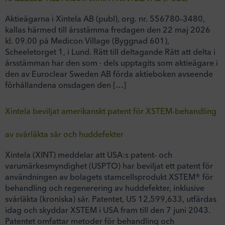
Aktieägarna i Xintela AB (publ), org. nr. 556780–3480,
kallas härmed till årsstämma fredagen den 22 maj 2026
kl. 09.00 på Medicon Village (Byggnad 601),
Scheeletorget 1, i Lund. Rätt till deltagande Rätt att delta i
årsstämman har den som · dels upptagits som aktieägare i
den av Euroclear Sweden AB förda aktieboken avseende
förhållandena onsdagen den […]
Xintela beviljat amerikanskt patent för XSTEM-behandling
av svårläkta sår och huddefekter
Xintela (XINT) meddelar att USA:s patent- och
varumärkesmyndighet (USPTO) har beviljat ett patent för
användningen av bolagets stamcellsprodukt XSTEM® för
behandling och regenerering av huddefekter, inklusive
svårläkta (kroniska) sår. Patentet, US 12,599,633, utfärdas
idag och skyddar XSTEM i USA fram till den 7 juni 2043.
Patentet omfattar metoder för behandling och