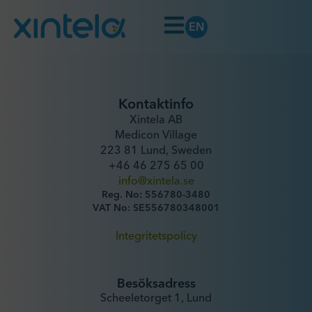
EN
Kontaktinfo
Xintela AB
Medicon Village
223 81 Lund, Sweden
+46 46 275 65 00
info@xintela.se
Reg. No: 556780-3480
VAT No: SE556780348001
Integritetspolicy
Besöksadress
Scheeletorget 1, Lund