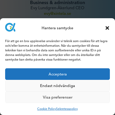
Business & administration
Evy Lundgren-Åkerlund CEO
evy@xintela.se
Hantera samtycke
IR & Media
ir@xintela.se
För att ge en bra upplevelse använder vi teknik som cookies för att lagra
och/eller komma åt enhetsinformation. När du samtycker till dessa
tekniker kan vi behandla data som surfbeteende eller unika ID:n på
denna webbplats. Om du inte samtycker eller om du återkallar ditt
samtycke kan detta påverka vissa funktioner negativt.
Prenumerera på pressmeddelanden,
rapporter, nyhetsbrev och analyser.
Acceptera
Endast nödvändiga
Visa preferenser
© 2026 Xintela AB | Alla rättigheter förbehållna
Cookie Policy
Sekretesspolicy