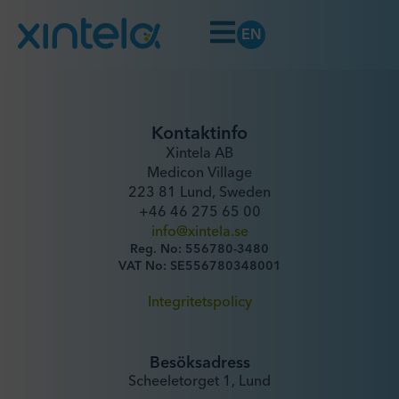
EN
Kontaktinfo
Xintela AB
Medicon Village
223 81 Lund, Sweden
+46 46 275 65 00
info@xintela.se
Reg. No: 556780-3480
VAT No: SE556780348001
Integritetspolicy
Besöksadress
Scheeletorget 1, Lund