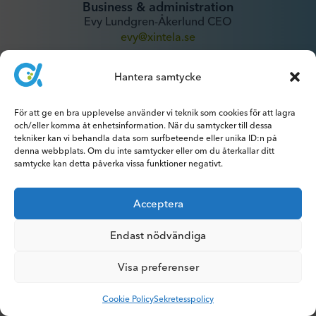
Business & administration
Evy Lundgren-Åkerlund CEO
evy@xintela.se
Hantera samtycke
IR & Media
ir@xintela.se
För att ge en bra upplevelse använder vi teknik som cookies för att lagra
och/eller komma åt enhetsinformation. När du samtycker till dessa
tekniker kan vi behandla data som surfbeteende eller unika ID:n på
denna webbplats. Om du inte samtycker eller om du återkallar ditt
samtycke kan detta påverka vissa funktioner negativt.
Prenumerera på pressmeddelanden,
rapporter, nyhetsbrev och analyser.
Acceptera
Endast nödvändiga
Visa preferenser
© 2026 Xintela AB | Alla rättigheter förbehållna
Cookie Policy
Sekretesspolicy