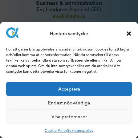
Business & administration
Evy Lundgren-Åkerlund CEO
evy@xintela.se
Hantera samtycke
IR & Media
ir@xintela.se
För att ge en bra upplevelse använder vi teknik som cookies för att lagra
och/eller komma åt enhetsinformation. När du samtycker till dessa
tekniker kan vi behandla data som surfbeteende eller unika ID:n på
denna webbplats. Om du inte samtycker eller om du återkallar ditt
samtycke kan detta påverka vissa funktioner negativt.
Prenumerera på pressmeddelanden,
rapporter, nyhetsbrev och analyser.
Acceptera
Endast nödvändiga
Visa preferenser
© 2026 Xintela AB | Alla rättigheter förbehållna
Cookie Policy
Sekretesspolicy