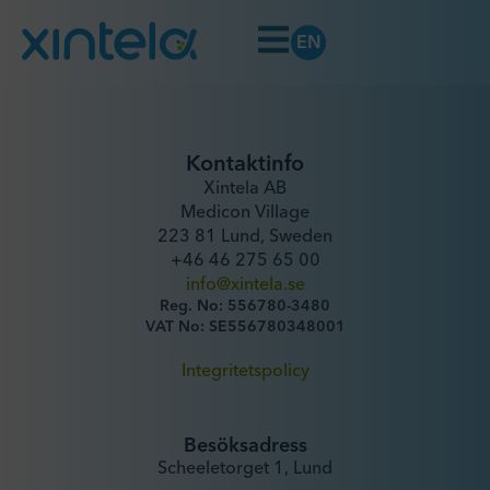
EN
Kontaktinfo
Xintela AB
Medicon Village
223 81 Lund, Sweden
+46 46 275 65 00
info@xintela.se
Reg. No: 556780-3480
VAT No: SE556780348001
Integritetspolicy
Besöksadress
Scheeletorget 1, Lund