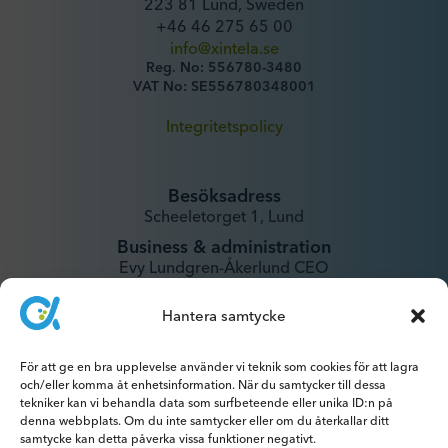
223 81 Lund, Sweden
+46 46 275 65 00
info@xintela.se
Reg. No: 556780-3480
VAT No: SE556780348001
Integritetspolicy
Besöksadress
Scheeletorget 1, Lund
Business & administration
Evy Lundgren-Åkerlund CEO
evy@xintela.se
Hantera samtycke
IR & Media
För att ge en bra upplevelse använder vi teknik som cookies för att lagra
ir@xintela.se
och/eller komma åt enhetsinformation. När du samtycker till dessa
tekniker kan vi behandla data som surfbeteende eller unika ID:n på
denna webbplats. Om du inte samtycker eller om du återkallar ditt
samtycke kan detta påverka vissa funktioner negativt.