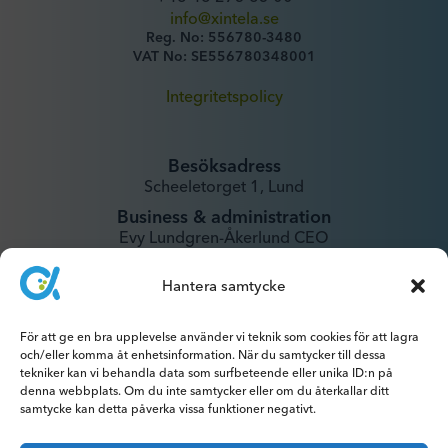
info@xintela.se
Reg. No: 556780-3480
VAT No: SE556780348001
Integritetspolicy
Besöksadress
Scheeletorget 1, Lund
Business & administration
Evy Lundgren-Åkerlund CEO
evy@xintela.se
Hantera samtycke
IR & Media
För att ge en bra upplevelse använder vi teknik som cookies för att lagra
ir@xintela.se
och/eller komma åt enhetsinformation. När du samtycker till dessa
tekniker kan vi behandla data som surfbeteende eller unika ID:n på
denna webbplats. Om du inte samtycker eller om du återkallar ditt
samtycke kan detta påverka vissa funktioner negativt.