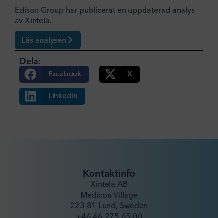
Edison Group har publicerat en uppdaterad analys
av Xintela.
Läs analysen
Dela:
Facebook
X
LinkedIn
Kontaktinfo
Xintela AB
Medicon Village
223 81 Lund, Sweden
+46 46 275 65 00