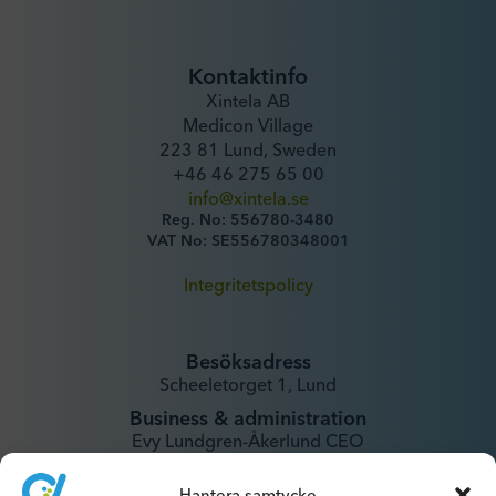
Kontaktinfo
Xintela AB
Medicon Village
223 81 Lund, Sweden
+46 46 275 65 00
info@xintela.se
Reg. No: 556780-3480
VAT No: SE556780348001
Integritetspolicy
Besöksadress
Scheeletorget 1, Lund
Business & administration
Evy Lundgren-Åkerlund CEO
evy@xintela.se
Hantera samtycke