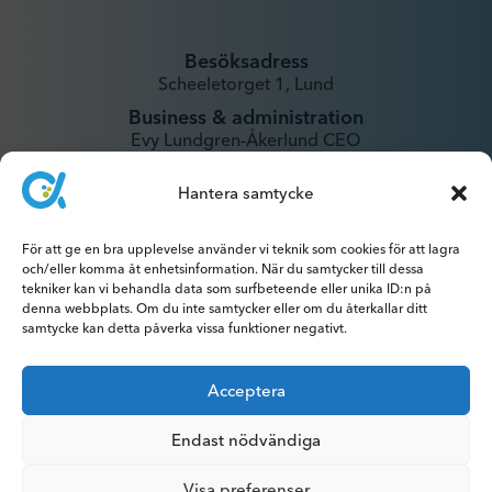
Besöksadress
Scheeletorget 1, Lund
Business & administration
Evy Lundgren-Åkerlund CEO
evy@xintela.se
Hantera samtycke
IR & Media
För att ge en bra upplevelse använder vi teknik som cookies för att lagra
ir@xintela.se
och/eller komma åt enhetsinformation. När du samtycker till dessa
tekniker kan vi behandla data som surfbeteende eller unika ID:n på
denna webbplats. Om du inte samtycker eller om du återkallar ditt
samtycke kan detta påverka vissa funktioner negativt.
Prenumerera på pressmeddelanden,
Acceptera
rapporter, nyhetsbrev och analyser.
Endast nödvändiga
Visa preferenser