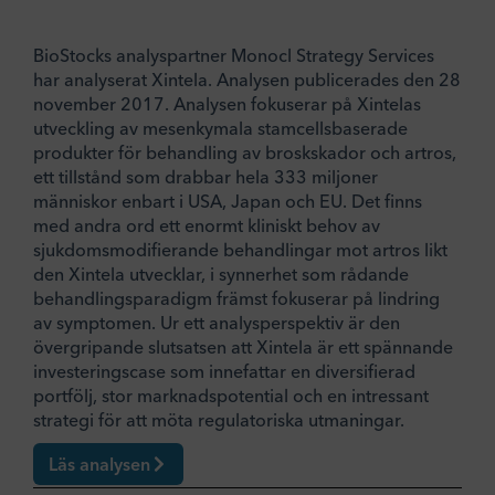
BioStocks analyspartner Monocl Strategy Services
har analyserat Xintela. Analysen publicerades den 28
november 2017. Analysen fokuserar på Xintelas
utveckling av mesenkymala stamcellsbaserade
produkter för behandling av broskskador och artros,
ett tillstånd som drabbar hela 333 miljoner
människor enbart i USA, Japan och EU. Det finns
med andra ord ett enormt kliniskt behov av
sjukdomsmodifierande behandlingar mot artros likt
den Xintela utvecklar, i synnerhet som rådande
behandlingsparadigm främst fokuserar på lindring
av symptomen. Ur ett analysperspektiv är den
övergripande slutsatsen att Xintela är ett spännande
investeringscase som innefattar en diversifierad
portfölj, stor marknadspotential och en intressant
strategi för att möta regulatoriska utmaningar.
Läs analysen