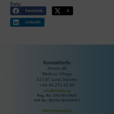
Dela:
Facebook
X
LinkedIn
Kontaktinfo
Xintela AB
Medicon Village
223 81 Lund, Sweden
+46 46 275 65 00
info@xintela.se
Reg. No: 556780-3480
VAT No: SE556780348001
Integritetspolicy