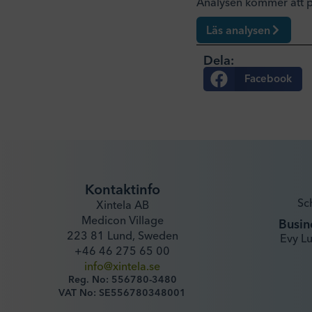
Analysen kommer att p
Läs analysen
Dela:
Facebook
Kontaktinfo
Sc
Xintela AB
Medicon Village
Busin
223 81 Lund, Sweden
Evy L
+46 46 275 65 00
info@xintela.se
Reg. No: 556780-3480
VAT No: SE556780348001