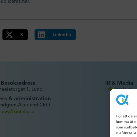
ubliceras här.
X
LinkedIn
Besöksadress
IR & Media
heeletorget 1, Lund
ir@xintela.se
ess & administration
undgren-Åkerlund CEO
evy@xintela.se
För att ge e
komma åt en
som surfbet
du återkalla