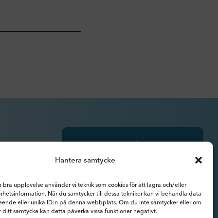
Prenumerera på
pressmeddelanden,
Hantera samtycke
rapporter, nyhetsbrev och
analyser.
n bra upplevelse använder vi teknik som cookies för att lagra och/eller
hetsinformation. När du samtycker till dessa tekniker kan vi behandla data
eende eller unika ID:n på denna webbplats. Om du inte samtycker eller om
r ditt samtycke kan detta påverka vissa funktioner negativt.