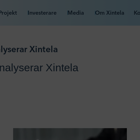
Projekt
Investerare
Media
Om Xintela
Ko
lyserar Xintela
nalyserar Xintela